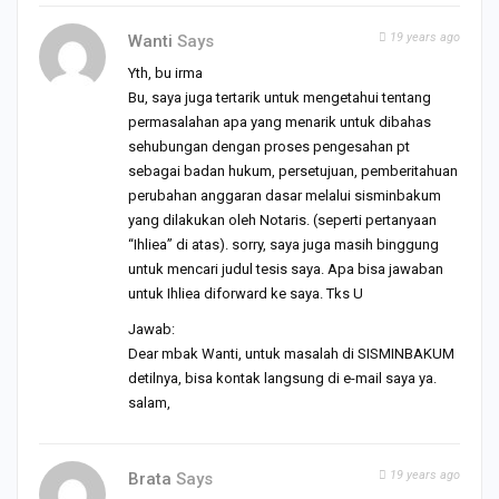
19 years ago
Wanti
Says
Yth, bu irma
Bu, saya juga tertarik untuk mengetahui tentang
permasalahan apa yang menarik untuk dibahas
sehubungan dengan proses pengesahan pt
sebagai badan hukum, persetujuan, pemberitahuan
perubahan anggaran dasar melalui sisminbakum
yang dilakukan oleh Notaris. (seperti pertanyaan
“Ihliea” di atas). sorry, saya juga masih binggung
untuk mencari judul tesis saya. Apa bisa jawaban
untuk Ihliea diforward ke saya. Tks U
Jawab:
Dear mbak Wanti, untuk masalah di SISMINBAKUM
detilnya, bisa kontak langsung di e-mail saya ya.
salam,
19 years ago
Brata
Says