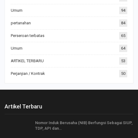
Umum
94
pertanahan
84
Perseroan terbatas
65
Umum
64
ARTIKEL TERBARU
53
Perjanjian / Kontrak
50
Artikel Terbaru
Nomor Induk Berusaha (NIB) Berfungsi Sebagai SIUP,
TDP, API dan…