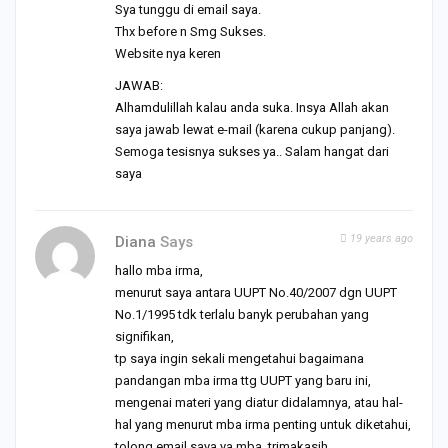
Sya tunggu di email saya.
Thx before n Smg Sukses.
Website nya keren
JAWAB:
Alhamdulillah kalau anda suka. Insya Allah akan
saya jawab lewat e-mail (karena cukup panjang).
Semoga tesisnya sukses ya.. Salam hangat dari
saya
19 years ago
Diana
Says
hallo mba irma,
menurut saya antara UUPT No.40/2007 dgn UUPT
No.1/1995 tdk terlalu banyk perubahan yang
signifikan,
tp saya ingin sekali mengetahui bagaimana
pandangan mba irma ttg UUPT yang baru ini,
mengenai materi yang diatur didalamnya, atau hal-
hal yang menurut mba irma penting untuk diketahui,
tolong email saya ya mba, trimakasih.