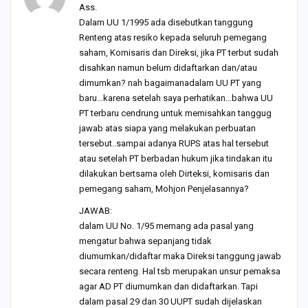
Ass.
Dalam UU 1/1995 ada disebutkan tanggung
Renteng atas resiko kepada seluruh pemegang
saham, Komisaris dan Direksi, jika PT terbut sudah
disahkan namun belum didaftarkan dan/atau
dimumkan? nah bagaimanadalam UU PT yang
baru…karena setelah saya perhatikan…bahwa UU
PT terbaru cendrung untuk memisahkan tanggug
jawab atas siapa yang melakukan perbuatan
tersebut..sampai adanya RUPS atas hal tersebut
atau setelah PT berbadan hukum jika tindakan itu
dilakukan bertsama oleh Dirteksi, komisaris dan
pemegang saham, Mohjon Penjelasannya?
JAWAB:
dalam UU No. 1/95 memang ada pasal yang
mengatur bahwa sepanjang tidak
diumumkan/didaftar maka Direksi tanggung jawab
secara renteng. Hal tsb merupakan unsur pemaksa
agar AD PT diumumkan dan didaftarkan. Tapi
dalam pasal 29 dan 30 UUPT sudah dijelaskan