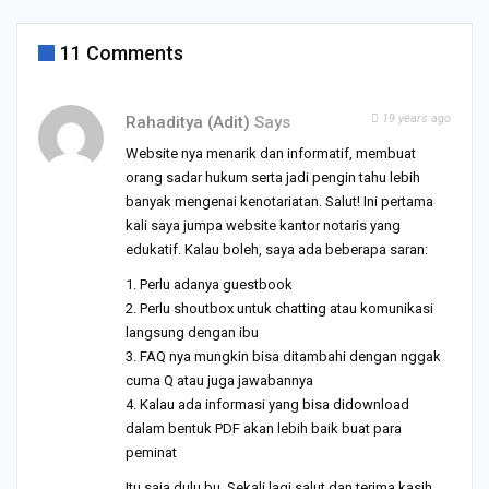
11 Comments
19 years ago
Rahaditya (adit)
Says
Website nya menarik dan informatif, membuat
orang sadar hukum serta jadi pengin tahu lebih
banyak mengenai kenotariatan. Salut! Ini pertama
kali saya jumpa website kantor notaris yang
edukatif. Kalau boleh, saya ada beberapa saran:
1. Perlu adanya guestbook
2. Perlu shoutbox untuk chatting atau komunikasi
langsung dengan ibu
3. FAQ nya mungkin bisa ditambahi dengan nggak
cuma Q atau juga jawabannya
4. Kalau ada informasi yang bisa didownload
dalam bentuk PDF akan lebih baik buat para
peminat
Itu saja dulu bu. Sekali lagi salut dan terima kasih