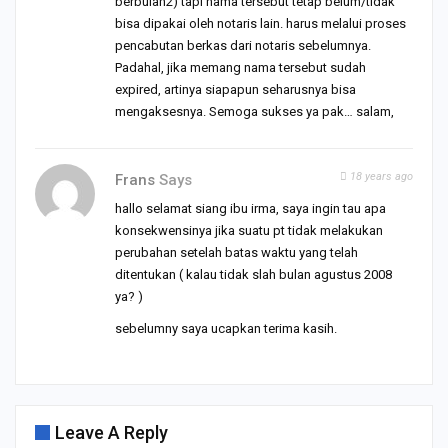
berbulan2) tapi nama tersebut tetap belum/tidak
bisa dipakai oleh notaris lain. harus melalui proses
pencabutan berkas dari notaris sebelumnya.
Padahal, jika memang nama tersebut sudah
expired, artinya siapapun seharusnya bisa
mengaksesnya. Semoga sukses ya pak… salam,
18 years ago
Frans
Says
hallo selamat siang ibu irma, saya ingin tau apa
konsekwensinya jika suatu pt tidak melakukan
perubahan setelah batas waktu yang telah
ditentukan ( kalau tidak slah bulan agustus 2008
ya? )
sebelumny saya ucapkan terima kasih.
Leave A Reply