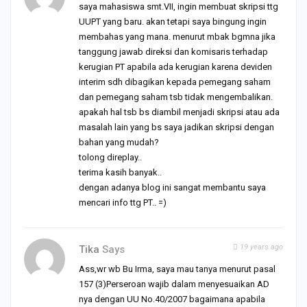
saya mahasiswa smt.VII, ingin membuat skripsi ttg
UUPT yang baru. akan tetapi saya bingung ingin
membahas yang mana. menurut mbak bgmna jika
tanggung jawab direksi dan komisaris terhadap
kerugian PT apabila ada kerugian karena deviden
interim sdh dibagikan kepada pemegang saham
dan pemegang saham tsb tidak mengembalikan.
apakah hal tsb bs diambil menjadi skripsi atau ada
masalah lain yang bs saya jadikan skripsi dengan
bahan yang mudah?
tolong direplay..
terima kasih banyak..
dengan adanya blog ini sangat membantu saya
mencari info ttg PT.. =)
19 years ago
Tika
Says
Ass,wr wb Bu Irma, saya mau tanya menurut pasal
157 (3)Perseroan wajib dalam menyesuaikan AD
nya dengan UU No.40/2007 bagaimana apabila