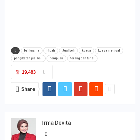
baliknama
Hibah
Jual beli
kuasa
kuasa menjual
pengikatan jual beli
penipuan
terang dan tunai
19,483
Share
Irma Devita