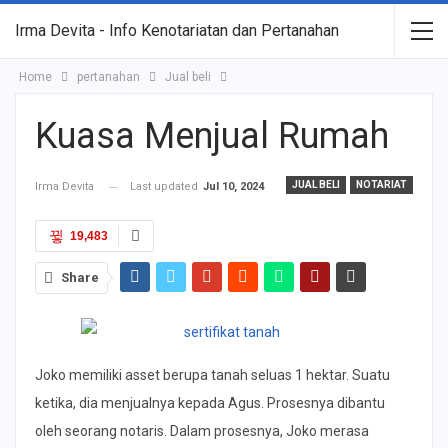
Irma Devita - Info Kenotariatan dan Pertanahan
Home
pertanahan
Jual beli
Kuasa Menjual Rumah
JUAL BELI
NOTARIAT
Irma Devita
Last updated
Jul 10, 2024
19,483
Share
Joko memiliki asset berupa tanah seluas 1 hektar. Suatu
ketika, dia menjualnya kepada Agus. Prosesnya dibantu
oleh seorang notaris. Dalam prosesnya, Joko merasa