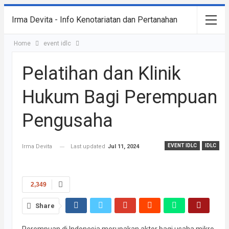
Irma Devita - Info Kenotariatan dan Pertanahan
Home
event idlc
Pelatihan dan Klinik
Hukum Bagi Perempuan
Pengusaha
EVENT IDLC
IDLC
Irma Devita
Last updated
Jul 11, 2024
2,349
Share