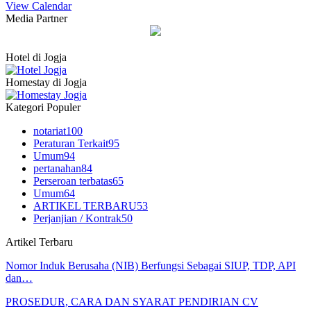
View Calendar
Media Partner
Hotel di Jogja
Homestay di Jogja
Kategori Populer
notariat
100
Peraturan Terkait
95
Umum
94
pertanahan
84
Perseroan terbatas
65
Umum
64
ARTIKEL TERBARU
53
Perjanjian / Kontrak
50
Artikel Terbaru
Nomor Induk Berusaha (NIB) Berfungsi Sebagai SIUP, TDP, API
dan…
PROSEDUR, CARA DAN SYARAT PENDIRIAN CV