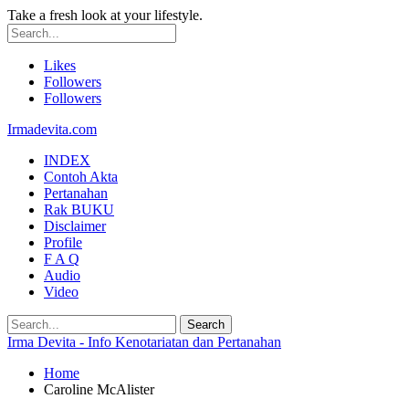
Take a fresh look at your lifestyle.
Likes
Followers
Followers
Irmadevita.com
INDEX
Contoh Akta
Pertanahan
Rak BUKU
Disclaimer
Profile
F A Q
Audio
Video
Irma Devita - Info Kenotariatan dan Pertanahan
Home
Caroline McAlister