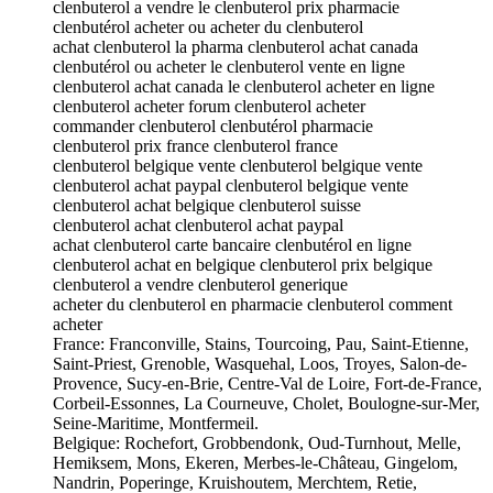
clenbuterol a vendre le clenbuterol prix pharmacie
clenbutérol acheter ou acheter du clenbuterol
achat clenbuterol la pharma clenbuterol achat canada
clenbutérol ou acheter le clenbuterol vente en ligne
clenbuterol achat canada le clenbuterol acheter en ligne
clenbuterol acheter forum clenbuterol acheter
commander clenbuterol clenbutérol pharmacie
clenbuterol prix france clenbuterol france
clenbuterol belgique vente clenbuterol belgique vente
clenbuterol achat paypal clenbuterol belgique vente
clenbuterol achat belgique clenbuterol suisse
clenbuterol achat clenbuterol achat paypal
achat clenbuterol carte bancaire clenbutérol en ligne
clenbuterol achat en belgique clenbuterol prix belgique
clenbuterol a vendre clenbuterol generique
acheter du clenbuterol en pharmacie clenbuterol comment
acheter
France: Franconville, Stains, Tourcoing, Pau, Saint-Etienne,
Saint-Priest, Grenoble, Wasquehal, Loos, Troyes, Salon-de-
Provence, Sucy-en-Brie, Centre-Val de Loire, Fort-de-France,
Corbeil-Essonnes, La Courneuve, Cholet, Boulogne-sur-Mer,
Seine-Maritime, Montfermeil.
Belgique: Rochefort, Grobbendonk, Oud-Turnhout, Melle,
Hemiksem, Mons, Ekeren, Merbes-le-Château, Gingelom,
Nandrin, Poperinge, Kruishoutem, Merchtem, Retie,