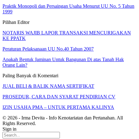
Praktik Monopoli dan Persaingan Usaha Menurut UU No. 5 Tahun
1999
Pilihan Editor
NOTARIS WAJIB LAPOR TRANSAKSI MENCURIGAKAN
KE PPATK
Peraturan Pelaksanaan UU No.40 Tahun 2007
Apakah Bentuk Jaminan Untuk Bangunan Di atas Tanah Hak
Orang Lain?
Paling Banyak di Komentari
JUAL BELI & BALIK NAMA SERTIFIKAT
PROSEDUR, CARA DAN SYARAT PENDIRIAN CV
IZIN USAHA PMA – UNTUK PERTAMA KALINYA
© 2026 - Irma Devita - Info Kenotariatan dan Pertanahan. All
Rights Reserved.
Sign in