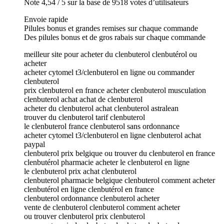
Note 4,54 / 5 sur la base de 9518 votes d’utilisateurs
Envoie rapide
Pilules bonus et grandes remises sur chaque commande
Des pilules bonus et de gros rabais sur chaque commande
meilleur site pour acheter du clenbuterol clenbutérol ou
acheter
acheter cytomel t3/clenbuterol en ligne ou commander
clenbuterol
prix clenbuterol en france acheter clenbuterol musculation
clenbuterol achat achat de clenbuterol
acheter du clenbuterol achat clenbuterol astralean
trouver du clenbuterol tarif clenbuterol
le clenbuterol france clenbuterol sans ordonnance
acheter cytomel t3/clenbuterol en ligne clenbuterol achat
paypal
clenbuterol prix belgique ou trouver du clenbuterol en france
clenbutérol pharmacie acheter le clenbuterol en ligne
le clenbuterol prix achat clenbuterol
clenbuterol pharmacie belgique clenbuterol comment acheter
clenbutérol en ligne clenbutérol en france
clenbuterol ordonnance clenbuterol acheter
vente de clenbuterol clenbuterol comment acheter
ou trouver clenbuterol prix clenbuterol