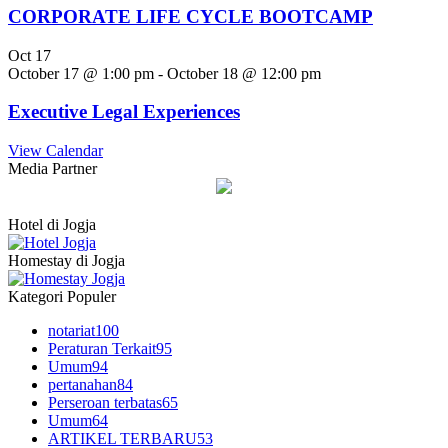
CORPORATE LIFE CYCLE BOOTCAMP
Oct
17
October 17 @ 1:00 pm
-
October 18 @ 12:00 pm
Executive Legal Experiences
View Calendar
Media Partner
Hotel di Jogja
Homestay di Jogja
Kategori Populer
notariat
100
Peraturan Terkait
95
Umum
94
pertanahan
84
Perseroan terbatas
65
Umum
64
ARTIKEL TERBARU
53