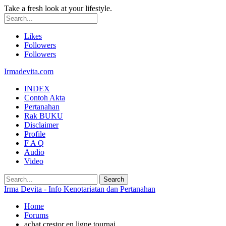
Take a fresh look at your lifestyle.
Likes
Followers
Followers
Irmadevita.com
INDEX
Contoh Akta
Pertanahan
Rak BUKU
Disclaimer
Profile
F A Q
Audio
Video
Irma Devita - Info Kenotariatan dan Pertanahan
Home
Forums
achat crestor en ligne tournai