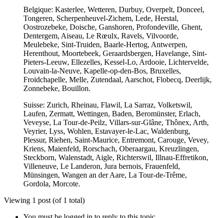
Belgique: Kasterlee, Wetteren, Durbuy, Overpelt, Donceel,
Tongeren, Scherpenheuvel-Zichem, Lede, Herstal,
Oostrozebeke, Doische, Ganshoren, Profondeville, Ghent,
Dentergem, Aiseau, Le Rœulx, Ravels, Vilvoorde,
Meulebeke, Sint-Truiden, Baarle-Hertog, Antwerpen,
Herenthout, Moortebeek, Geraardsbergen, Havelange, Sint-
Pieters-Leeuw, Ellezelles, Kessel-Lo, Ardooie, Lichtervelde,
Louvain-la-Neuve, Kapelle-op-den-Bos, Bruxelles,
Froidchapelle, Melle, Zutendaal, Aarschot, Flobecq, Deerlijk,
Zonnebeke, Bouillon.
Suisse: Zurich, Rheinau, Flawil, La Sarraz, Volketswil,
Laufen, Zermatt, Wettingen, Baden, Beromünster, Erlach,
Veveyse, La Tour-de-Peilz, Villars-sur-Glâne, Thônex, Arth,
Veyrier, Lyss, Wohlen, Estavayer-le-Lac, Waldenburg,
Plessur, Riehen, Saint-Maurice, Entremont, Carouge, Vevey,
Kriens, Maienfeld, Rorschach, Oberaargau, Kreuzlingen,
Steckborn, Walenstadt, Aigle, Richterswil, Illnau-Effretikon,
Villeneuve, Le Landeron, Jura bernois, Frauenfeld,
Münsingen, Wangen an der Aare, La Tour-de-Trême,
Gordola, Morcote.
Viewing 1 post (of 1 total)
You must be logged in to reply to this topic.