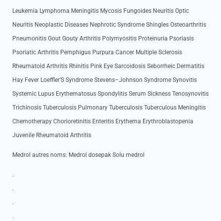
Leukemia Lymphoma Meningitis Mycosis Fungoides Neuritis Optic
Neuritis Neoplastic Diseases Nephrotic Syndrome Shingles Osteoarthritis
Pneumonitis Gout Gouty Arthritis Polymyositis Proteinuria Psoriasis
Psoriatic Arthritis Pemphigus Purpura Cancer Multiple Sclerosis
Rheumatoid Arthritis Rhinitis Pink Eye Sarcoidosis Seborrheic Dermatitis
Hay Fever Loeffler’S Syndrome Stevens–Johnson Syndrome Synovitis
Systemic Lupus Erythematosus Spondylitis Serum Sickness Tenosynovitis
Trichinosis Tuberculosis Pulmonary Tuberculosis Tuberculous Meningitis
Chemotherapy Chorioretinitis Enteritis Erythema Erythroblastopenia
Juvenile Rheumatoid Arthritis
Medrol autres noms: Medrol dosepak Solu medrol
.
.
.
.