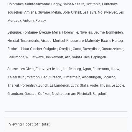
Colombes, Sainte-Suzanne, Gagny, Saint-Nazaire, Occitanie, Fontenay-
sous-Bois, Amiens, Guyane, Melun, Dole, Créteil, Le Havre, Noisy-le-Sec, Les
Mureaux, Antony, Poissy.
Belgique: Fontaine-l’Évêque, Melle, Florenville, Nivelles, Deurne, Bonheiden,
Herstal, Tessenderlo, Aiseau, Mortsel, Knesselare, Malmédy, Baarle-Hertog,
Fexhe-le-Haut-Clocher, Ottignies, Overijse, Gand, Daverdisse, Oostrozebeke,
Beaumont, Wuustwezel, Bekkevoort, Ath, Saint-Gilles, Pepingen.
Suisse: Les Clées, Estavayer-le-Lac, Laufenburg, Agno, Entremont, Horw,
Kaiserstuhl, Yverdon, Bad Zurzach, Hinterrhein, Andelfingen, Locarno,
Thalwil, Porrentruy, Zurich, Le Landeron, Lutry, Stäfa, Aigle, Thusis, Le Locle,
Grandson, Gossau, Opfikon, Neuhausen am Rheinfall, Burgdorf.
Viewing 1 post (of 1 total)