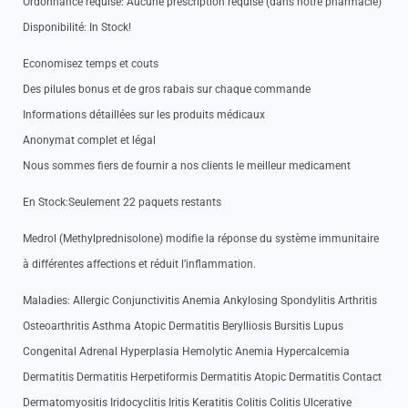
Ordonnance requise: Aucune prescription requise (dans notre pharmacie)
Disponibilité: In Stock!
Economisez temps et couts
Des pilules bonus et de gros rabais sur chaque commande
Informations détaillées sur les produits médicaux
Anonymat complet et légal
Nous sommes fiers de fournir a nos clients le meilleur medicament
En Stock:Seulement 22 paquets restants
Medrol (Methylprednisolone) modifie la réponse du système immunitaire
à différentes affections et réduit l’inflammation.
Maladies: Allergic Conjunctivitis Anemia Ankylosing Spondylitis Arthritis
Osteoarthritis Asthma Atopic Dermatitis Berylliosis Bursitis Lupus
Congenital Adrenal Hyperplasia Hemolytic Anemia Hypercalcemia
Dermatitis Dermatitis Herpetiformis Dermatitis Atopic Dermatitis Contact
Dermatomyositis Iridocyclitis Iritis Keratitis Colitis Colitis Ulcerative