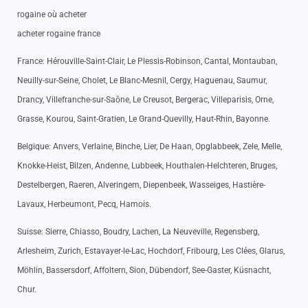
rogaine où acheter
acheter rogaine france
France: Hérouville-Saint-Clair, Le Plessis-Robinson, Cantal, Montauban,
Neuilly-sur-Seine, Cholet, Le Blanc-Mesnil, Cergy, Haguenau, Saumur,
Drancy, Villefranche-sur-Saône, Le Creusot, Bergerac, Villeparisis, Orne,
Grasse, Kourou, Saint-Gratien, Le Grand-Quevilly, Haut-Rhin, Bayonne.
Belgique: Anvers, Verlaine, Binche, Lier, De Haan, Opglabbeek, Zele, Melle,
Knokke-Heist, Bilzen, Andenne, Lubbeek, Houthalen-Helchteren, Bruges,
Destelbergen, Raeren, Alveringem, Diepenbeek, Wasseiges, Hastière-
Lavaux, Herbeumont, Pecq, Hamois.
Suisse: Sierre, Chiasso, Boudry, Lachen, La Neuveville, Regensberg,
Arlesheim, Zurich, Estavayer-le-Lac, Hochdorf, Fribourg, Les Clées, Glarus,
Möhlin, Bassersdorf, Affoltern, Sion, Dübendorf, See-Gaster, Küsnacht,
Chur.