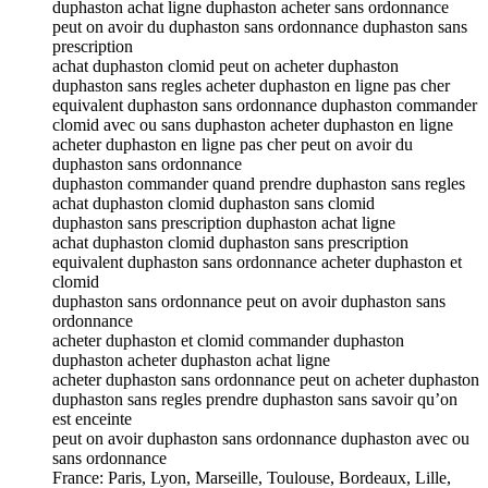
duphaston achat ligne duphaston acheter sans ordonnance
peut on avoir du duphaston sans ordonnance duphaston sans
prescription
achat duphaston clomid peut on acheter duphaston
duphaston sans regles acheter duphaston en ligne pas cher
equivalent duphaston sans ordonnance duphaston commander
clomid avec ou sans duphaston acheter duphaston en ligne
acheter duphaston en ligne pas cher peut on avoir du
duphaston sans ordonnance
duphaston commander quand prendre duphaston sans regles
achat duphaston clomid duphaston sans clomid
duphaston sans prescription duphaston achat ligne
achat duphaston clomid duphaston sans prescription
equivalent duphaston sans ordonnance acheter duphaston et
clomid
duphaston sans ordonnance peut on avoir duphaston sans
ordonnance
acheter duphaston et clomid commander duphaston
duphaston acheter duphaston achat ligne
acheter duphaston sans ordonnance peut on acheter duphaston
duphaston sans regles prendre duphaston sans savoir qu’on
est enceinte
peut on avoir duphaston sans ordonnance duphaston avec ou
sans ordonnance
France: Paris, Lyon, Marseille, Toulouse, Bordeaux, Lille,