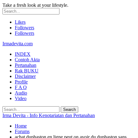
Take a fresh look at your lifestyle.
Likes
Followers
Followers
Irmadevita.com
INDEX
Contoh Akta
Pertanahan
Rak BUKU
Disclaimer
Profile
F A Q
Audio
Video
Irma Devita - Info Kenotariatan dan Pertanahan
Home
Forums
achat duphaston en ligne peut on avoir du duphaston sans