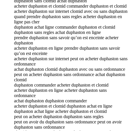
duphaston sans clomid achat duphaston
acheter duphaston et clomid commander duphaston et clomid
acheter duphaston sur internet clomid avec ou sans duphaston
quand prendre duphaston sans regles acheter duphaston en
ligne pas cher
duphaston achat ligne commander duphaston et clomid
duphaston sans regles achat duphaston en ligne
prendre duphaston sans savoir qu’on est enceinte acheter
duphaston
acheter duphaston en ligne prendre duphaston sans savoir
qu’on est enceinte
acheter duphaston sur internet peut on acheter duphaston sans
ordonnance
achat duphaston clomid duphaston avec ou sans ordonnance
peut on acheter duphaston sans ordonnance achat duphaston
clomid
duphaston commander acheter duphaston et clomid
acheter duphaston en ligne acheter duphaston sans
ordonnance
achat duphaston duphaston commander
acheter duphaston et clomid duphaston achat en ligne
duphaston achat ligne acheter duphaston et clomid
peut on acheter duphaston duphaston sans regles
peut on avoir du duphaston sans ordonnance peut on avoir
duphaston sans ordonnance