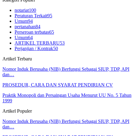
notariat
100
Peraturan Terkait
95
Umum
94
pertanahan
84
Perseroan terbatas
65
Umum
64
ARTIKEL TERBARU
53
Perjanjian / Kontrak
50
Artikel Terbaru
Nomor Induk Berusaha (NIB) Berfungsi Sebagai SIUP, TDP, API
dan…
PROSEDUR, CARA DAN SYARAT PENDIRIAN CV
Praktik Monopoli dan Persaingan Usaha Menurut UU No. 5 Tahun
1999
Artikel Populer
Nomor Induk Berusaha (NIB) Berfungsi Sebagai SIUP, TDP, API
dan…