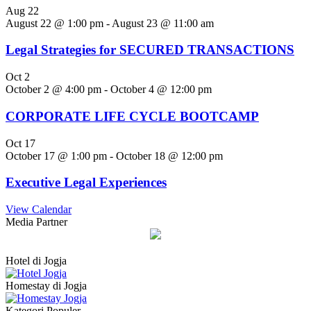
Aug
22
August 22 @ 1:00 pm
-
August 23 @ 11:00 am
Legal Strategies for SECURED TRANSACTIONS
Oct
2
October 2 @ 4:00 pm
-
October 4 @ 12:00 pm
CORPORATE LIFE CYCLE BOOTCAMP
Oct
17
October 17 @ 1:00 pm
-
October 18 @ 12:00 pm
Executive Legal Experiences
View Calendar
Media Partner
Hotel di Jogja
Homestay di Jogja
Kategori Populer