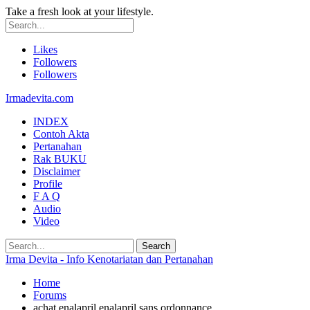
Take a fresh look at your lifestyle.
Likes
Followers
Followers
Irmadevita.com
INDEX
Contoh Akta
Pertanahan
Rak BUKU
Disclaimer
Profile
F A Q
Audio
Video
Irma Devita - Info Kenotariatan dan Pertanahan
Home
Forums
achat enalapril enalapril sans ordonnance