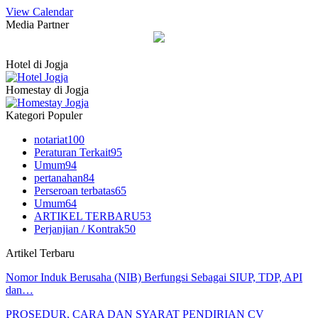
View Calendar
Media Partner
Hotel di Jogja
Homestay di Jogja
Kategori Populer
notariat
100
Peraturan Terkait
95
Umum
94
pertanahan
84
Perseroan terbatas
65
Umum
64
ARTIKEL TERBARU
53
Perjanjian / Kontrak
50
Artikel Terbaru
Nomor Induk Berusaha (NIB) Berfungsi Sebagai SIUP, TDP, API
dan…
PROSEDUR, CARA DAN SYARAT PENDIRIAN CV