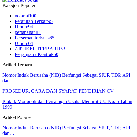
Kategori Populer
notariat
100
Peraturan Terkait
95
Umum
94
pertanahan
84
Perseroan terbatas
65
Umum
64
ARTIKEL TERBARU
53
Perjanjian / Kontrak
50
Artikel Terbaru
Nomor Induk Berusaha (NIB) Berfungsi Sebagai SIUP, TDP, API
dan…
PROSEDUR, CARA DAN SYARAT PENDIRIAN CV
Praktik Monopoli dan Persaingan Usaha Menurut UU No. 5 Tahun
1999
Artikel Populer
Nomor Induk Berusaha (NIB) Berfungsi Sebagai SIUP, TDP, API
dan…