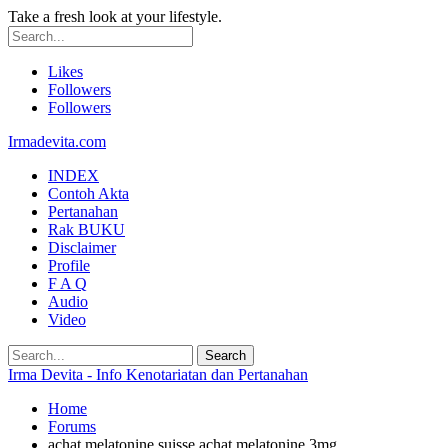
Take a fresh look at your lifestyle.
Likes
Followers
Followers
Irmadevita.com
INDEX
Contoh Akta
Pertanahan
Rak BUKU
Disclaimer
Profile
F A Q
Audio
Video
Irma Devita - Info Kenotariatan dan Pertanahan
Home
Forums
achat melatonine suisse achat melatonine 3mg