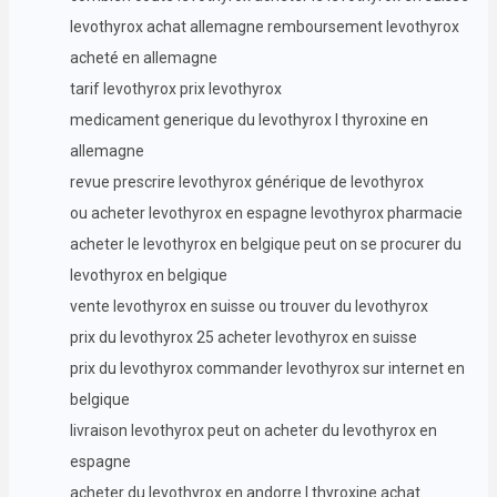
levothyrox achat allemagne remboursement levothyrox
acheté en allemagne
tarif levothyrox prix levothyrox
medicament generique du levothyrox l thyroxine en
allemagne
revue prescrire levothyrox générique de levothyrox
ou acheter levothyrox en espagne levothyrox pharmacie
acheter le levothyrox en belgique peut on se procurer du
levothyrox en belgique
vente levothyrox en suisse ou trouver du levothyrox
prix du levothyrox 25 acheter levothyrox en suisse
prix du levothyrox commander levothyrox sur internet en
belgique
livraison levothyrox peut on acheter du levothyrox en
espagne
acheter du levothyrox en andorre l thyroxine achat