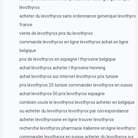
lévothyrox
acheter du levothyrox sans ordonnance generique levothyrox
france
vente de levothyrox prix du levothyrox
commande levothyrox en ligne levothyrox achat en ligne
belgique
prix de levothyrox en espagne l thyroxine belgique
achat lévothyrox acheter l thyroxine henning
achat levothyrox sur internet levothyrox prix tunisie
prix levothyrox 25 tunisie commander levothyrox en suisse
achat levothyrox 50 prix levothyrox espagne
combien coute le levothyrox levothyrox acheter en belgique
ou acheter du levothyrox levothyrox par correspondance
acheter levothyroxine en ligne trouver levothyrox
recherche levothyrox pharmacie italienne en ligne levothyrox
commander levothyrox en suisse acheter du levothyrox sur