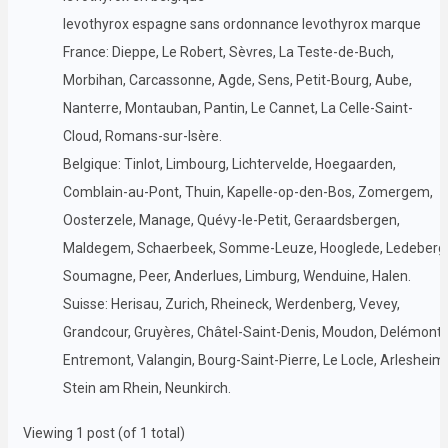
levothyrox espagne sans ordonnance levothyrox marque
France: Dieppe, Le Robert, Sèvres, La Teste-de-Buch,
Morbihan, Carcassonne, Agde, Sens, Petit-Bourg, Aube,
Nanterre, Montauban, Pantin, Le Cannet, La Celle-Saint-
Cloud, Romans-sur-Isère.
Belgique: Tinlot, Limbourg, Lichtervelde, Hoegaarden,
Comblain-au-Pont, Thuin, Kapelle-op-den-Bos, Zomergem,
Oosterzele, Manage, Quévy-le-Petit, Geraardsbergen,
Maldegem, Schaerbeek, Somme-Leuze, Hooglede, Ledeberg
Soumagne, Peer, Anderlues, Limburg, Wenduine, Halen.
Suisse: Herisau, Zurich, Rheineck, Werdenberg, Vevey,
Grandcour, Gruyères, Châtel-Saint-Denis, Moudon, Delémont,
Entremont, Valangin, Bourg-Saint-Pierre, Le Locle, Arlesheim,
Stein am Rhein, Neunkirch.
Viewing 1 post (of 1 total)