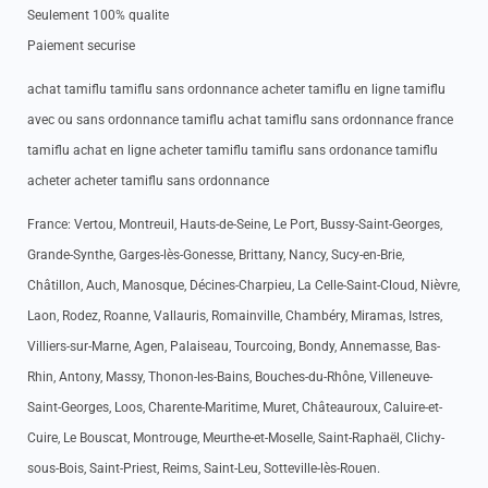
Seulement 100% qualite
Paiement securise
achat tamiflu tamiflu sans ordonnance acheter tamiflu en ligne tamiflu
avec ou sans ordonnance tamiflu achat tamiflu sans ordonnance france
tamiflu achat en ligne acheter tamiflu tamiflu sans ordonance tamiflu
acheter acheter tamiflu sans ordonnance
France: Vertou, Montreuil, Hauts-de-Seine, Le Port, Bussy-Saint-Georges,
Grande-Synthe, Garges-lès-Gonesse, Brittany, Nancy, Sucy-en-Brie,
Châtillon, Auch, Manosque, Décines-Charpieu, La Celle-Saint-Cloud, Nièvre,
Laon, Rodez, Roanne, Vallauris, Romainville, Chambéry, Miramas, Istres,
Villiers-sur-Marne, Agen, Palaiseau, Tourcoing, Bondy, Annemasse, Bas-
Rhin, Antony, Massy, Thonon-les-Bains, Bouches-du-Rhône, Villeneuve-
Saint-Georges, Loos, Charente-Maritime, Muret, Châteauroux, Caluire-et-
Cuire, Le Bouscat, Montrouge, Meurthe-et-Moselle, Saint-Raphaël, Clichy-
sous-Bois, Saint-Priest, Reims, Saint-Leu, Sotteville-lès-Rouen.