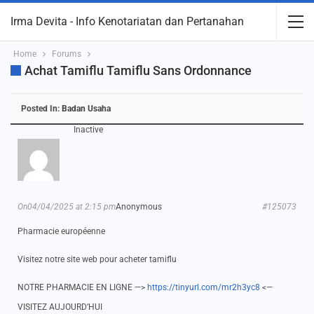
Irma Devita - Info Kenotariatan dan Pertanahan
Home
Forums
Achat Tamiflu Tamiflu Sans Ordonnance
Posted In:
Badan Usaha
Inactive
On04/04/2025 at 2:15 pm
Anonymous
#125073
Pharmacie européenne
Visitez notre site web pour acheter tamiflu
NOTRE PHARMACIE EN LIGNE —>
https://tinyurl.com/mr2h3yc8
<—
VISITEZ AUJOURD’HUI