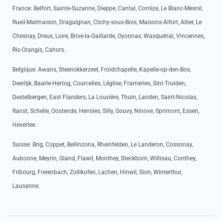
France: Belfort, Sainte-Suzanne, Dieppe, Cantal, Corrèze, Le Blanc-Mesnil,
Rueil-Malmaison, Draguignan, Clichy-sous-Bois, Maisons-Alfort, Allier, Le
Chesnay, Dreux, Loire, Brive-la-Gaillarde, Oyonnax, Wasquehal, Vincennes,
Ris-Orangis, Cahors.
Belgique: Awans, Steenokkerzeel, Froidchapelle, Kapelle-op-den-Bos,
Deerlijk, Baarle-Hertog, Courcelles, Léglise, Frameries, Sint-Truiden,
Destelbergen, East Flanders, La Louvière, Thuin, Landen, Saint-Nicolas,
Ranst, Schelle, Oostende, Hensies, Silly, Gouvy, Ninove, Sprimont, Essen,
Heverlee.
Suisse: Brig, Coppet, Bellinzona, Rheinfelden, Le Landeron, Cossonay,
Aubonne, Meyrin, Gland, Flawil, Monthey, Steckborn, Willisau, Conthey,
Fribourg, Freienbach, Zollikofen, Lachen, Hinwil, Sion, Winterthur,
Lausanne.