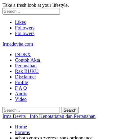
Take a fresh look at your lifestyle.
Likes
Followers
Followers
Irmadevita.com
INDEX
Contoh Akta
Pertanahan
Rak BUKU
Disclaimer
Profile
F A Q
Audio
Video
Irma Devita - Info Kenotariatan dan Pertanahan
Home
Forums
achat zyprexa zyprexa sans ordonnance