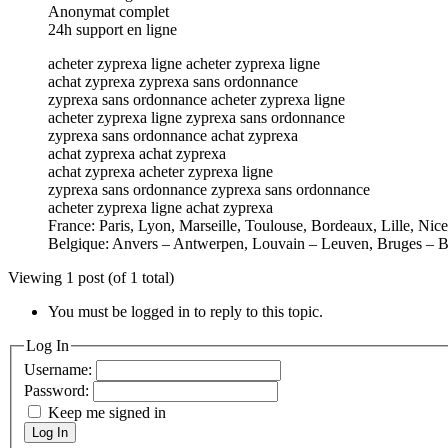
Anonymat complet
24h support en ligne
acheter zyprexa ligne acheter zyprexa ligne
achat zyprexa zyprexa sans ordonnance
zyprexa sans ordonnance acheter zyprexa ligne
acheter zyprexa ligne zyprexa sans ordonnance
zyprexa sans ordonnance achat zyprexa
achat zyprexa achat zyprexa
achat zyprexa acheter zyprexa ligne
zyprexa sans ordonnance zyprexa sans ordonnance
acheter zyprexa ligne achat zyprexa
France: Paris, Lyon, Marseille, Toulouse, Bordeaux, Lille, Nic
Belgique: Anvers – Antwerpen, Louvain – Leuven, Bruges – B
Viewing 1 post (of 1 total)
You must be logged in to reply to this topic.
Log In
Username:
Password:
Keep me signed in
Log In