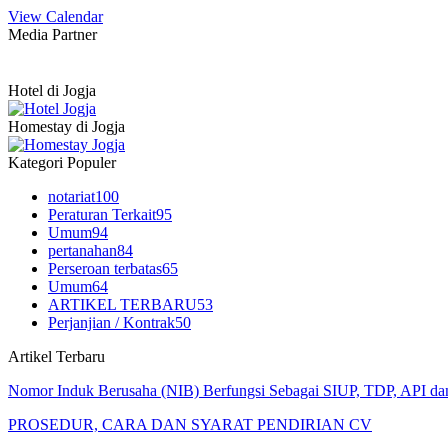
View Calendar
Media Partner
Hotel di Jogja
Homestay di Jogja
Kategori Populer
notariat
100
Peraturan Terkait
95
Umum
94
pertanahan
84
Perseroan terbatas
65
Umum
64
ARTIKEL TERBARU
53
Perjanjian / Kontrak
50
Artikel Terbaru
Nomor Induk Berusaha (NIB) Berfungsi Sebagai SIUP, TDP, API d
PROSEDUR, CARA DAN SYARAT PENDIRIAN CV