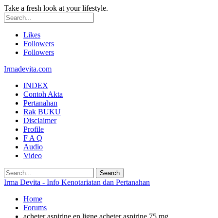
Take a fresh look at your lifestyle.
Likes
Followers
Followers
Irmadevita.com
INDEX
Contoh Akta
Pertanahan
Rak BUKU
Disclaimer
Profile
F A Q
Audio
Video
Irma Devita - Info Kenotariatan dan Pertanahan
Home
Forums
acheter aspirine en ligne acheter aspirine 75 mg