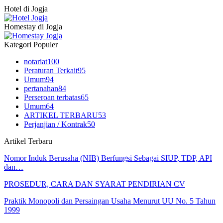
Hotel di Jogja
Homestay di Jogja
Kategori Populer
notariat
100
Peraturan Terkait
95
Umum
94
pertanahan
84
Perseroan terbatas
65
Umum
64
ARTIKEL TERBARU
53
Perjanjian / Kontrak
50
Artikel Terbaru
Nomor Induk Berusaha (NIB) Berfungsi Sebagai SIUP, TDP, API
dan…
PROSEDUR, CARA DAN SYARAT PENDIRIAN CV
Praktik Monopoli dan Persaingan Usaha Menurut UU No. 5 Tahun
1999