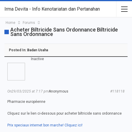
Irma Devita - Info Kenotariatan dan Pertanahan
Home
Forums
Acheter Biltricide Sans Ordonnance Biltricide
Sans Ordonnance
Posted In:
Badan Usaha
Inactive
On29/03/2025 at 7:17 pm
Anonymous
#118118
Pharmacie européenne
Cliquez sur le lien ci-dessous pour acheter biltricide sans ordonnance
Prix speciaux internet bon marche! Cliquez ici!