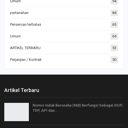
Umum
94
pertanahan
84
Perseroan terbatas
65
Umum
64
ARTIKEL TERBARU
53
Perjanjian / Kontrak
50
Artikel Terbaru
Nomor Induk Berusaha (NIB) Berfungsi Sebagai SIUP,
TDP, API dan…