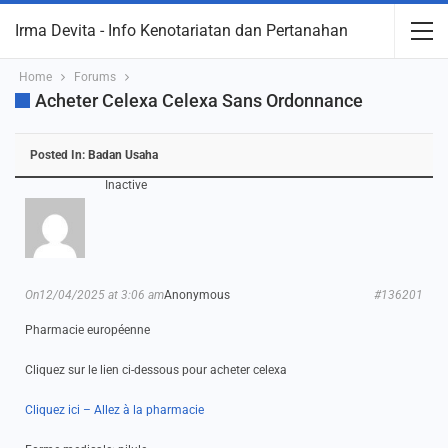
Irma Devita - Info Kenotariatan dan Pertanahan
Home
Forums
Acheter Celexa Celexa Sans Ordonnance
Posted In:
Badan Usaha
Inactive
On12/04/2025 at 3:06 am
Anonymous
#136201
Pharmacie européenne
Cliquez sur le lien ci-dessous pour acheter celexa
Cliquez ici – Allez à la pharmacie