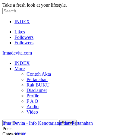
Take a fresh look at your lifestyle.
INDEX
Likes
Followers
Followers
Irmadevita.com
INDEX
More
Contoh Akta
Pertanahan
Rak BUKU
Disclaimer
Profile
F A Q
Audio
Video
Irma Devita - Info Kenotariatan dan Pertanahan
Posts
Home
Categories