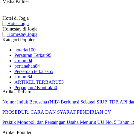
Media Partner
Hotel di Jogja
Homestay di Jogja
Kategori Populer
notariat
100
Peraturan Terkait
95
Umum
94
pertanahan
84
Perseroan terbatas
65
Umum
64
ARTIKEL TERBARU
53
Perjanjian / Kontrak
50
Artikel Terbaru
Nomor Induk Berusaha (NIB) Berfungsi Sebagai SIUP, TDP, API d
PROSEDUR, CARA DAN SYARAT PENDIRIAN CV
Praktik Monopoli dan Persaingan Usaha Menurut UU No. 5 Tahun 1
Artikel Populer