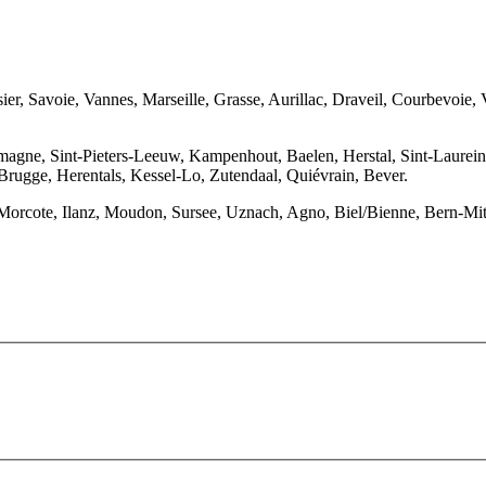
ier, Savoie, Vannes, Marseille, Grasse, Aurillac, Draveil, Courbevoie, 
agne, Sint-Pieters-Leeuw, Kampenhout, Baelen, Herstal, Sint-Laureins
rugge, Herentals, Kessel-Lo, Zutendaal, Quiévrain, Bever.
 Morcote, Ilanz, Moudon, Sursee, Uznach, Agno, Biel/Bienne, Bern-Mit