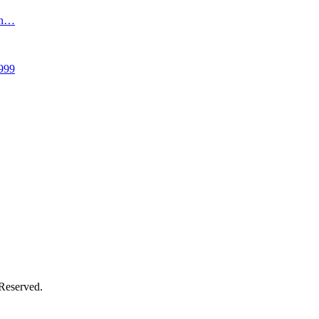
an…
999
 Reserved.