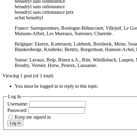
benadryl sans somnolence
benadryl sans ordonnance
benadryl sans ordonnance prix
achat benadryl
France: Sarreguemines, Boulogne-Billancourt, Villejuif, Le Gos
Maisons-Alfort, Les Mureaux, Suresnes, Charente.
Belgique: Ekeren, Kortessem, Lubbeek, Borsbeek, Meise, Soum
Blankenberge, Kruibeke, Bertrix, Borgerhout, Hamont-Achel, B
Suisse: Lavaux, Belp, Büren a.A., Rüti, Wiedlisbach, Laupen,
Boudry, Vernier, Horw, Peseux, Lausanne.
Viewing 1 post (of 1 total)
You must be logged in to reply to this topic.
Log In
Username:
Password:
Keep me signed in
Log In