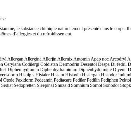
urse
mine, le substance chimique naturellement présenté dans le corps. Il es
ptômes d’allergies et du refroidissement.
erdryl Allergan Allergina Allerjin Allernix Antomin Apap noc Arcodr
n Cerylana Codilergi Coldistan Dermodrin Desentol Despa Di-fedril D
hist Diphenhydramin Diphenhydraminum Diphénhydramine Diyenil Do
vert-dorm Hiship s Histaler Histam Histaxin Histergan Histodor In
 Otede Paxidorm Pedeamin Pediacare Pedilar Pedilin Pediphen Pektol
 Sediat Sedopretten Sleepinal Snuzaid Somnium Somol Soñodor Stopko