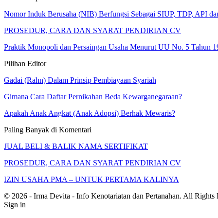
Nomor Induk Berusaha (NIB) Berfungsi Sebagai SIUP, TDP, API d
PROSEDUR, CARA DAN SYARAT PENDIRIAN CV
Praktik Monopoli dan Persaingan Usaha Menurut UU No. 5 Tahun 1
Pilihan Editor
Gadai (Rahn) Dalam Prinsip Pembiayaan Syariah
Gimana Cara Daftar Pernikahan Beda Kewarganegaraan?
Apakah Anak Angkat (Anak Adopsi) Berhak Mewaris?
Paling Banyak di Komentari
JUAL BELI & BALIK NAMA SERTIFIKAT
PROSEDUR, CARA DAN SYARAT PENDIRIAN CV
IZIN USAHA PMA – UNTUK PERTAMA KALINYA
© 2026 - Irma Devita - Info Kenotariatan dan Pertanahan. All Rights
Sign in