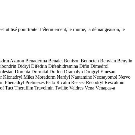
t utilisé pour traiter l’éternuement, le rhume, la démangeaison, le
yl Asdrin Azaron Benaderma Benalet Benison Benocten Benylan Benylin
ibondrin Didryl Difedrin Difenhidramina Difin Dimedrol
lestan Dorenta Dormital Drafen Dramalyn Drogryl Emesan
dumir Klonadryl Miles Moradorm Nardyl Nautamine Neosayomol Nervo
in Phenadryl Pretniezes Psilo R calm Reasec Recodryl Rescalmin
f Tact Therafilm Travelmin Twilite Valdres Vena Venapas-a