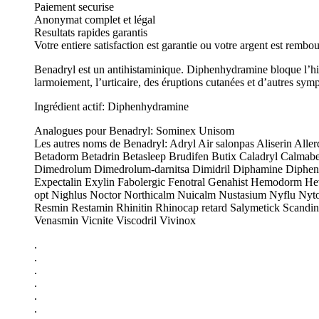
Paiement securise
Anonymat complet et légal
Resultats rapides garantis
Votre entiere satisfaction est garantie ou votre argent est rembo
Benadryl est un antihistaminique. Diphenhydramine bloque l’hista
larmoiement, l’urticaire, des éruptions cutanées et d’autres sym
Ingrédient actif: Diphenhydramine
Analogues pour Benadryl: Sominex Unisom
Les autres noms de Benadryl: Adryl Air salonpas Aliserin All
Betadorm Betadrin Betasleep Brudifen Butix Caladryl Calmabe
Dimedrolum Dimedrolum-darnitsa Dimidril Diphamine Diphen
Expectalin Exylin Fabolergic Fenotral Genahist Hemodorm He
opt Nighlus Noctor Northicalm Nuicalm Nustasium Nyflu Nytol
Resmin Restamin Rhinitin Rhinocap retard Salymetick Scandin
Venasmin Vicnite Viscodril Vivinox
.
.
.
.
.
.