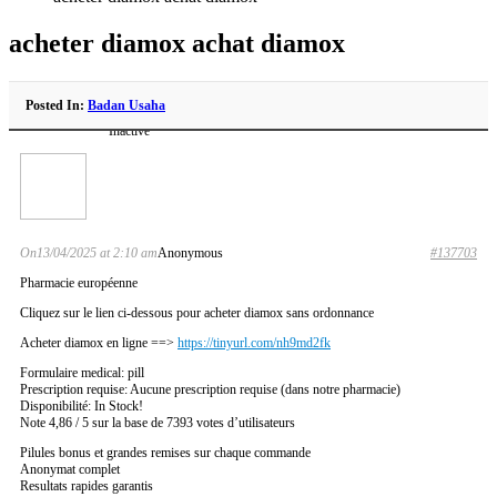
acheter diamox achat diamox
Posted In:
Badan Usaha
Inactive
On13/04/2025 at 2:10 am
Anonymous
#137703
Pharmacie européenne
Cliquez sur le lien ci-dessous pour acheter diamox sans ordonnance
Acheter diamox en ligne ==>
https://tinyurl.com/nh9md2fk
Formulaire medical: pill
Prescription requise: Aucune prescription requise (dans notre pharmacie)
Disponibilité: In Stock!
Note 4,86 / 5 sur la base de 7393 votes d’utilisateurs
Pilules bonus et grandes remises sur chaque commande
Anonymat complet
Resultats rapides garantis