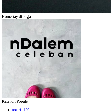
Homestay di Jogja
Kategori Populer
notariat
100