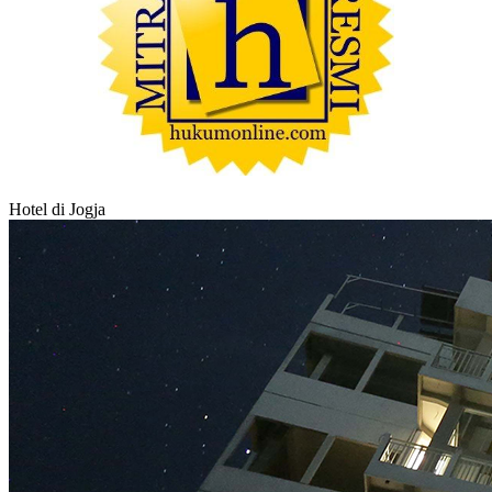
Hotel di Jogja