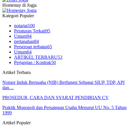
Homestay di Jogja
Kategori Populer
notariat
100
Peraturan Terkait
95
Umum
94
pertanahan
84
Perseroan terbatas
65
Umum
64
ARTIKEL TERBARU
53
Perjanjian / Kontrak
50
Artikel Terbaru
Nomor Induk Berusaha (NIB) Berfungsi Sebagai SIUP, TDP, API
dan…
PROSEDUR, CARA DAN SYARAT PENDIRIAN CV
Praktik Monopoli dan Persaingan Usaha Menurut UU No. 5 Tahun
1999
Artikel Populer