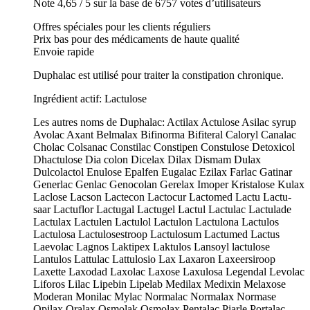
Note 4,65 / 5 sur la base de 6757 votes d’utilisateurs
Offres spéciales pour les clients réguliers
Prix bas pour des médicaments de haute qualité
Envoie rapide
Duphalac est utilisé pour traiter la constipation chronique.
Ingrédient actif: Lactulose
Les autres noms de Duphalac: Actilax Actulose Asilac syrup
Avolac Axant Belmalax Bifinorma Bifiteral Caloryl Canalac
Cholac Colsanac Constilac Constipen Constulose Detoxicol
Dhactulose Dia colon Dicelax Dilax Dismam Dulax
Dulcolactol Enulose Epalfen Eugalac Ezilax Farlac Gatinar
Generlac Genlac Genocolan Gerelax Imoper Kristalose Kulax
Laclose Lacson Lactecon Lactocur Lactomed Lactu Lactu-
saar Lactuflor Lactugal Lactugel Lactul Lactulac Lactulade
Lactulax Lactulen Lactulol Lactulon Lactulona Lactulos
Lactulosa Lactulosestroop Lactulosum Lactumed Lactus
Laevolac Lagnos Laktipex Laktulos Lansoyl lactulose
Lantulos Lattulac Lattulosio Lax Laxaron Laxeersiroop
Laxette Laxodad Laxolac Laxose Laxulosa Legendal Levolac
Liforos Lilac Lipebin Lipelab Medilax Medixin Melaxose
Moderan Monilac Mylac Normalac Normalax Normase
Opilax Oralax Osmolak Osmolax Pentalac Piarle Portalac