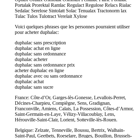
Portalak Prorektal Ramlac Regulact Regulose Relacs Rialac
Sedalac Serelose Sintolatt Solac Tenualax Tractonorm lax
Tulac Tulos Tulotract Verelait Xylose
Voici quelques phrases que les personnes pourraient utiliser
pour acheter duphalac:
duphalac sans prescription
duphalac achat en ligne
duphalac sans ordonnance
duphalac acheter
duphalac sans ordonnance prix
acheter duphalac en ligne
duphalac avec ou sans ordonnance
duphalac achat
duphalac sans sucre
France: Côte-d’Or, Garges-lès-Gonesse, Levallois-Perret,
Décines-Charpieu, Compiègne, Sens, Gradignan,
Franconville, Amiens, Calais, La Possession, Côtes-d’Armor,
Saint-Germain-en-Laye, Vélizy-Villacoublay, Lens,
Hérouville-Saint-Clair, Lorient, Sotteville-lès-Rouen.
Belgique: Zelzate, Tenneville, Boussu, Bertrix, Walhain-
Saint-Paul, Geetbets, Roeselare, Bruges, Bouillon, Brussels-