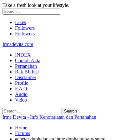
Take a fresh look at your lifestyle.
Likes
Followers
Followers
Irmadevita.com
INDEX
Contoh Akta
Pertanahan
Rak BUKU
Disclaimer
Profile
F A Q
Audio
Video
Irma Devita - Info Kenotariatan dan Pertanahan
Home
Forums
acheter duphalac en ligne duphalac sans sucre