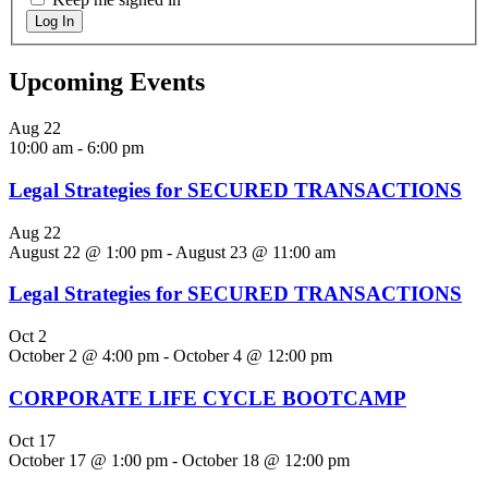
Log In
Upcoming Events
Aug
22
10:00 am
-
6:00 pm
Legal Strategies for SECURED TRANSACTIONS
Aug
22
August 22 @ 1:00 pm
-
August 23 @ 11:00 am
Legal Strategies for SECURED TRANSACTIONS
Oct
2
October 2 @ 4:00 pm
-
October 4 @ 12:00 pm
CORPORATE LIFE CYCLE BOOTCAMP
Oct
17
October 17 @ 1:00 pm
-
October 18 @ 12:00 pm