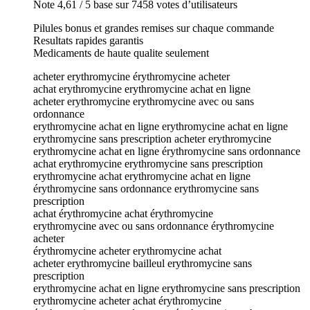
Note 4,61 / 5 base sur 7458 votes d’utilisateurs
Pilules bonus et grandes remises sur chaque commande
Resultats rapides garantis
Medicaments de haute qualite seulement
acheter erythromycine érythromycine acheter
achat erythromycine erythromycine achat en ligne
acheter erythromycine erythromycine avec ou sans
ordonnance
erythromycine achat en ligne erythromycine achat en ligne
erythromycine sans prescription acheter erythromycine
erythromycine achat en ligne érythromycine sans ordonnance
achat erythromycine erythromycine sans prescription
erythromycine achat erythromycine achat en ligne
érythromycine sans ordonnance erythromycine sans
prescription
achat érythromycine achat érythromycine
erythromycine avec ou sans ordonnance érythromycine
acheter
érythromycine acheter erythromycine achat
acheter erythromycine bailleul erythromycine sans
prescription
erythromycine achat en ligne erythromycine sans prescription
erythromycine acheter achat érythromycine