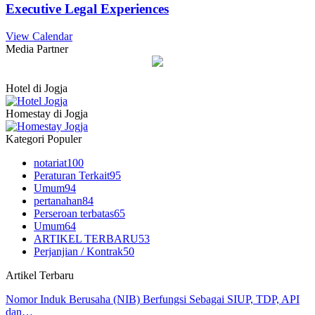
Executive Legal Experiences
View Calendar
Media Partner
Hotel di Jogja
Homestay di Jogja
Kategori Populer
notariat
100
Peraturan Terkait
95
Umum
94
pertanahan
84
Perseroan terbatas
65
Umum
64
ARTIKEL TERBARU
53
Perjanjian / Kontrak
50
Artikel Terbaru
Nomor Induk Berusaha (NIB) Berfungsi Sebagai SIUP, TDP, API
dan…