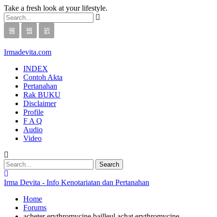
Take a fresh look at your lifestyle.
Irmadevita.com
INDEX
Contoh Akta
Pertanahan
Rak BUKU
Disclaimer
Profile
F A Q
Audio
Video
Irma Devita - Info Kenotariatan dan Pertanahan
Home
Forums
acheter erythromycine bailleul achat erythromycine