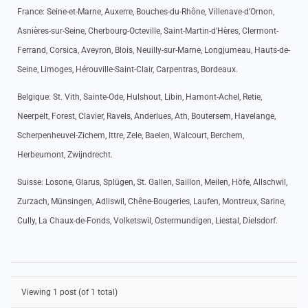
France: Seine-et-Marne, Auxerre, Bouches-du-Rhône, Villenave-d’Ornon,
Asnières-sur-Seine, Cherbourg-Octeville, Saint-Martin-d’Hères, Clermont-
Ferrand, Corsica, Aveyron, Blois, Neuilly-sur-Marne, Longjumeau, Hauts-de-
Seine, Limoges, Hérouville-Saint-Clair, Carpentras, Bordeaux.
Belgique: St. Vith, Sainte-Ode, Hulshout, Libin, Hamont-Achel, Retie,
Neerpelt, Forest, Clavier, Ravels, Anderlues, Ath, Boutersem, Havelange,
Scherpenheuvel-Zichem, Ittre, Zele, Baelen, Walcourt, Berchem,
Herbeumont, Zwijndrecht.
Suisse: Losone, Glarus, Splügen, St. Gallen, Saillon, Meilen, Höfe, Allschwil,
Zurzach, Münsingen, Adliswil, Chêne-Bougeries, Laufen, Montreux, Sarine,
Cully, La Chaux-de-Fonds, Volketswil, Ostermundigen, Liestal, Dielsdorf.
Viewing 1 post (of 1 total)