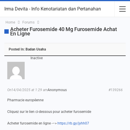
Irma Devita - Info Kenotariatan dan Pertanahan
Home
Forums
Acheter Furosemide 40 Mg Furosemide Achat
En Ligne
Posted In:
Badan Usaha
Inactive
On14/04/2025 at 1:29 am
Anonymous
#139266
Pharmacie européenne
Cliquez sur le lien ci-dessous pour acheter furosemide
Acheter furosemide en ligne -–>
https://rb.gy/jyhh07