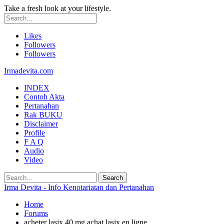
Take a fresh look at your lifestyle.
Likes
Followers
Followers
Irmadevita.com
INDEX
Contoh Akta
Pertanahan
Rak BUKU
Disclaimer
Profile
F A Q
Audio
Video
Irma Devita - Info Kenotariatan dan Pertanahan
Home
Forums
acheter lasix 40 mg achat lasix en ligne