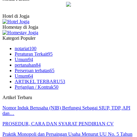
Hotel di Jogja
Homestay di Jogja
Kategori Populer
notariat
100
Peraturan Terkait
95
Umum
94
pertanahan
84
Perseroan terbatas
65
Umum
64
ARTIKEL TERBARU
53
Perjanjian / Kontrak
50
Artikel Terbaru
Nomor Induk Berusaha (NIB) Berfungsi Sebagai SIUP, TDP, API
dan…
PROSEDUR, CARA DAN SYARAT PENDIRIAN CV
Praktik Monopoli dan Persaingan Usaha Menurut UU No. 5 Tahun