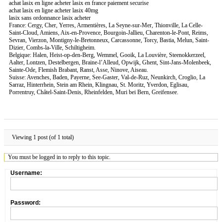
achat lasix en ligne acheter lasix en france paiement securise
achat lasix en ligne acheter lasix 40mg
lasix sans ordonnance lasix acheter
France: Cergy, Cher, Yerres, Armentières, La Seyne-sur-Mer, Thionville, La Celle-
Saint-Cloud, Amiens, Aix-en-Provence, Bourgoin-Jallieu, Charenton-le-Pont, Reims,
Sevran, Vierzon, Montigny-le-Bretonneux, Carcassonne, Torcy, Bastia, Melun, Saint-
Dizier, Combs-la-Ville, Schiltigheim.
Belgique: Halen, Heist-op-den-Berg, Wemmel, Gooik, La Louvière, Steenokkerzeel,
Aalter, Lontzen, Destelbergen, Braine-l’Alleud, Opwijk, Ghent, Sint-Jans-Molenbeek,
Sainte-Ode, Flemish Brabant, Ranst, Asse, Ninove, Aiseau.
Suisse: Avenches, Baden, Payerne, See-Gaster, Val-de-Ruz, Neunkirch, Croglio, La
Sarraz, Hinterrhein, Stein am Rhein, Klingnau, St. Moritz, Yverdon, Eglisau,
Porrentruy, Châtel-Saint-Denis, Rheinfelden, Muri bei Bern, Greifensee.
Viewing 1 post (of 1 total)
You must be logged in to reply to this topic.
Username:
Password: