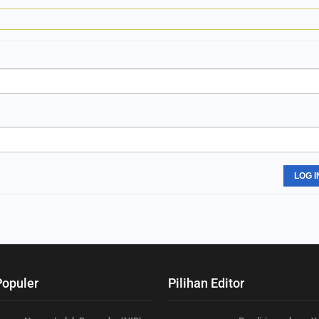
LOG I
Populer
Pilihan Editor