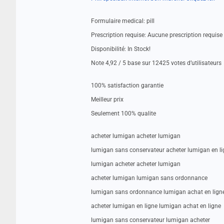
Formulaire medical: pill
Prescription requise: Aucune prescription requis
Disponibilité: In Stock!
Note 4,92 / 5 base sur 12425 votes d’utilisateurs
100% satisfaction garantie
Meilleur prix
Seulement 100% qualite
acheter lumigan acheter lumigan
lumigan sans conservateur acheter lumigan en l
lumigan acheter acheter lumigan
acheter lumigan lumigan sans ordonnance
lumigan sans ordonnance lumigan achat en lign
acheter lumigan en ligne lumigan achat en ligne
lumigan sans conservateur lumigan acheter