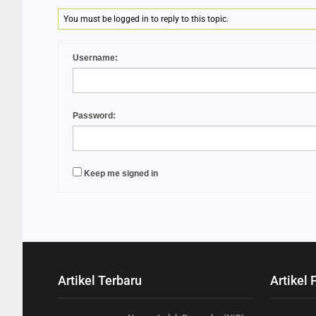
You must be logged in to reply to this topic.
Username:
Password:
Keep me signed in
Artikel Terbaru
Artikel 