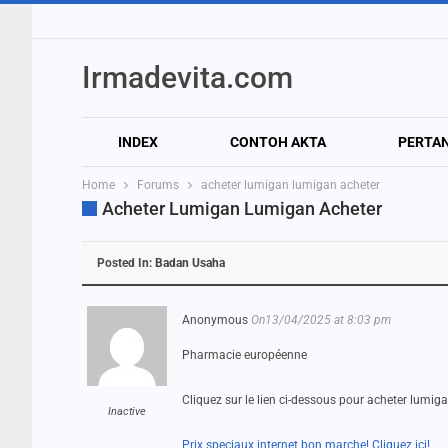
Irmadevita.com
INDEX
CONTOH AKTA
PERTA
Home
Forums
acheter lumigan lumigan acheter
Acheter Lumigan Lumigan Acheter
Posted In:
Badan Usaha
Anonymous
On13/04/2025 at 8:03 pm
Pharmacie européenne
Cliquez sur le lien ci-dessous pour acheter lumig
Inactive
Prix speciaux internet bon marche! Cliquez ici!