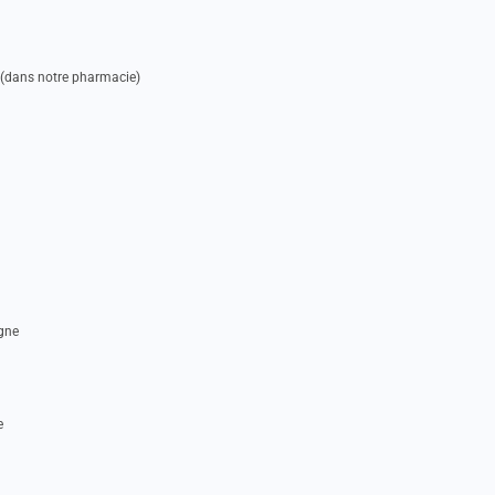
e (dans notre pharmacie)
igne
e