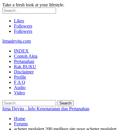
Take a fresh look at your lifestyle.
Likes
Followers
Followers
Irmadevita.com
INDEX
Contoh Akta
Pertanahan
Rak BUKU
Disclaimer
Profile
F A Q
Audio
Video
Irma Devita - Info Kenotariatan dan Pertanahan
Home
Forums
acheter modalert 200 meilleur site pour acheter modalert