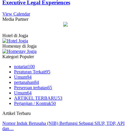
Executive Legal Experiences
View Calendar
Media Partner
Hotel di Jogja
Homestay di Jogja
Kategori Populer
notariat
100
Peraturan Terkait
95
Umum
94
pertanahan
84
Perseroan terbatas
65
Umum
64
ARTIKEL TERBARU
53
Perjanjian / Kontrak
50
Artikel Terbaru
Nomor Induk Berusaha (NIB) Berfungsi Sebagai SIUP, TDP, API
dan…