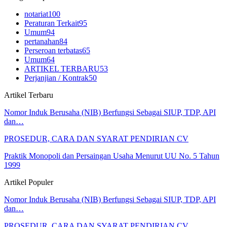
notariat
100
Peraturan Terkait
95
Umum
94
pertanahan
84
Perseroan terbatas
65
Umum
64
ARTIKEL TERBARU
53
Perjanjian / Kontrak
50
Artikel Terbaru
Nomor Induk Berusaha (NIB) Berfungsi Sebagai SIUP, TDP, API
dan…
PROSEDUR, CARA DAN SYARAT PENDIRIAN CV
Praktik Monopoli dan Persaingan Usaha Menurut UU No. 5 Tahun
1999
Artikel Populer
Nomor Induk Berusaha (NIB) Berfungsi Sebagai SIUP, TDP, API
dan…
PROSEDUR, CARA DAN SYARAT PENDIRIAN CV