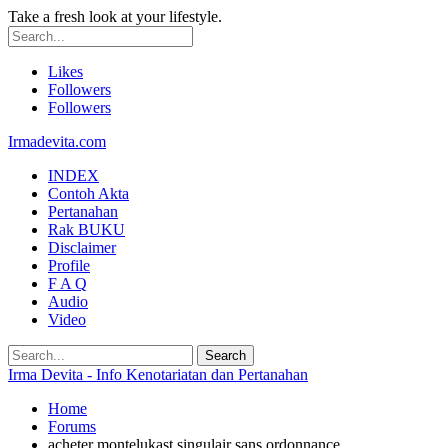
Take a fresh look at your lifestyle.
Likes
Followers
Followers
Irmadevita.com
INDEX
Contoh Akta
Pertanahan
Rak BUKU
Disclaimer
Profile
F A Q
Audio
Video
Irma Devita - Info Kenotariatan dan Pertanahan
Home
Forums
acheter montelukast singulair sans ordonnance