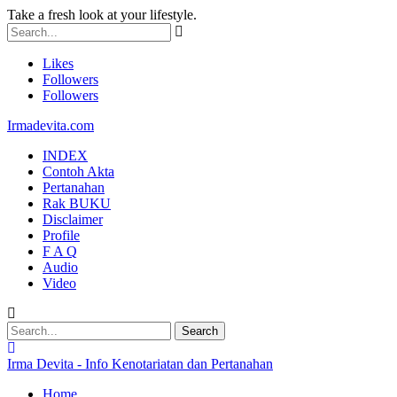
Take a fresh look at your lifestyle.
Likes
Followers
Followers
Irmadevita.com
INDEX
Contoh Akta
Pertanahan
Rak BUKU
Disclaimer
Profile
F A Q
Audio
Video
Irma Devita - Info Kenotariatan dan Pertanahan
Home