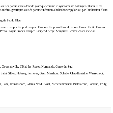
 causés par un excès d’acide gastrique comme le syndrome de Zollinger-Ellison. Il est
 ulcères gastriques causés par une infection à helicobacter pylori ou par l’utilisation d’anti-
gitis Peptic Ulcer
ix Esopra Esopral Esopran Esoprax Esoprazol Esoral Esorest Esotac Esotid Esotrax
so Progut Pronex Raciper Raciper d Sergel Sompraz Ulcratex Zosec view all
ire, Goussainville, L’Haÿ-les-Roses, Normandy, Corse-du-Sud.
Saint-Gilles, Flobecq, Ferrières, Geer, Meerhout, Schelle, Chaudfontaine, Waarschoot,
n, Ilanz, Romanshorn, Glarus Nord, Basel, Niedersimmental, Biel/Bienne, Locarno, Prilly,