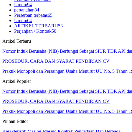
Umum
94
pertanahan
84
Perseroan terbatas
65
Umum
64
ARTIKEL TERBARU
53
Perjanjian / Kontrak
50
Artikel Terbaru
Nomor Induk Berusaha (NIB) Berfungsi Sebagai SIUP, TDP, API d
PROSEDUR, CARA DAN SYARAT PENDIRIAN CV
Praktik Monopoli dan Persaingan Usaha Menurut UU No. 5 Tahun 1
Artikel Populer
Nomor Induk Berusaha (NIB) Berfungsi Sebagai SIUP, TDP, API d
PROSEDUR, CARA DAN SYARAT PENDIRIAN CV
Praktik Monopoli dan Persaingan Usaha Menurut UU No. 5 Tahun 1
Pilihan Editor
Karakteristik Masing-Masing Kontrak Pengadaan Dan Berbagai…