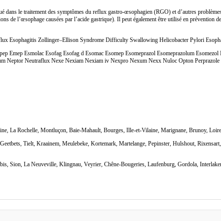
iqué dans le traitement des symptômes du reflux gastro-œsophagien (RGO) et d’autres problèmes
ons de l’œsophage causées par l’acide gastrique). Il peut également être utilisé en prévention des
ux Esophagitis Zollinger–Ellison Syndrome Difficulty Swallowing Helicobacter Pylori Esopha
pep Emep Esmolac Esofag Esofag d Esomac Esomep Esomeprazol Esomeprazolum Esomezol Eson
 Neptor Neutraflux Nexe Nexiam Nexiam iv Nexpro Nexum Nexx Nuloc Opton Perprazole Pre
eine, La Rochelle, Montluçon, Baie-Mahault, Bourges, Ille-et-Vilaine, Marignane, Brunoy, Lo
eetbets, Tielt, Kraainem, Meulebeke, Kortemark, Martelange, Pepinster, Hulshout, Rixensart, 
bis, Sion, La Neuveville, Klingnau, Veyrier, Chêne-Bougeries, Laufenburg, Gordola, Interlake