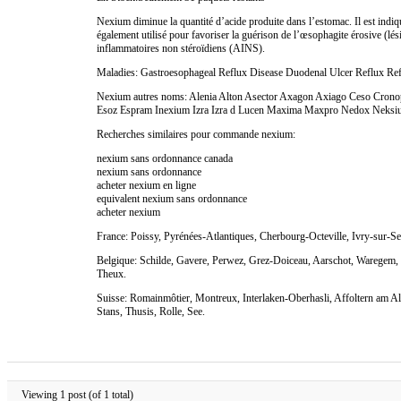
Nexium diminue la quantité d’acide produite dans l’estomac. Il est ind
également utilisé pour favoriser la guérison de l’œsophagite érosive (lési
inflammatoires non stéroïdiens (AINS).
Maladies: Gastroesophageal Reflux Disease Duodenal Ulcer Reflux Refl
Nexium autres noms: Alenia Alton Asector Axagon Axiago Ceso Crono
Esoz Espram Inexium Izra Izra d Lucen Maxima Maxpro Nedox Neksium
Recherches similaires pour commande nexium:
nexium sans ordonnance canada
nexium sans ordonnance
acheter nexium en ligne
equivalent nexium sans ordonnance
acheter nexium
France: Poissy, Pyrénées-Atlantiques, Cherbourg-Octeville, Ivry-sur-S
Belgique: Schilde, Gavere, Perwez, Grez-Doiceau, Aarschot, Waregem, G
Theux.
Suisse: Romainmôtier, Montreux, Interlaken-Oberhasli, Affoltern am Al
Stans, Thusis, Rolle, See.
Viewing 1 post (of 1 total)