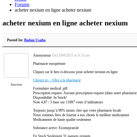
Forums
acheter nexium en ligne acheter nexium
acheter nexium en ligne acheter nexium
Posted In:
Badan Usaha
Anonymous
On13/04/2025 at 9:53 am
Pharmacie européenne
Cliquez sur le lien ci-dessous pour acheter nexium en ligne
Cliquez ici – Allez à la pharmacie
Inactive
Formulaire medical: pill
Prescription requise: Aucune prescription requise (dans notre pharmacie
Disponibilité: In Stock!
Note 4,87 / 5 base sur 11897 votes d’utilisateurs
Toujours jusqu’à 90% moins cher que votre pharmacie locale
Nous sommes fiers de fournir a nos clients le meilleur medicament
Medicaments de haute qualite seulement
Substance active: Esomeprazole
En Stock:Seulement 31 paquets restants