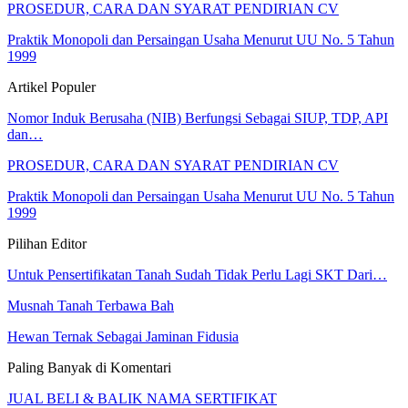
PROSEDUR, CARA DAN SYARAT PENDIRIAN CV
Praktik Monopoli dan Persaingan Usaha Menurut UU No. 5 Tahun
1999
Artikel Populer
Nomor Induk Berusaha (NIB) Berfungsi Sebagai SIUP, TDP, API
dan…
PROSEDUR, CARA DAN SYARAT PENDIRIAN CV
Praktik Monopoli dan Persaingan Usaha Menurut UU No. 5 Tahun
1999
Pilihan Editor
Untuk Pensertifikatan Tanah Sudah Tidak Perlu Lagi SKT Dari…
Musnah Tanah Terbawa Bah
Hewan Ternak Sebagai Jaminan Fidusia
Paling Banyak di Komentari
JUAL BELI & BALIK NAMA SERTIFIKAT