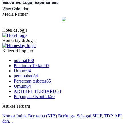
Executive Legal Experiences
View Calendar
Media Partner
Hotel di Jogja
Homestay di Jogja
Kategori Populer
notariat
100
Peraturan Terkait
95
Umum
94
pertanahan
84
Perseroan terbatas
65
Umum
64
ARTIKEL TERBARU
53
Perjanjian / Kontrak
50
Artikel Terbaru
Nomor Induk Berusaha (NIB) Berfungsi Sebagai SIUP, TDP, API
dan…