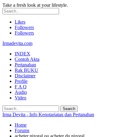
Take a fresh look at your lifestyle.
Likes
Followers
Followers
Irmadevita.com
INDEX
Contoh Akta
Pertanahan
Rak BUKU
Disclaimer
Profile
F A Q
Audio
Video
Irma Devita - Info Kenotariatan dan Pertanahan
Home
Forums
acheter nizoral ou acheter du nizoral