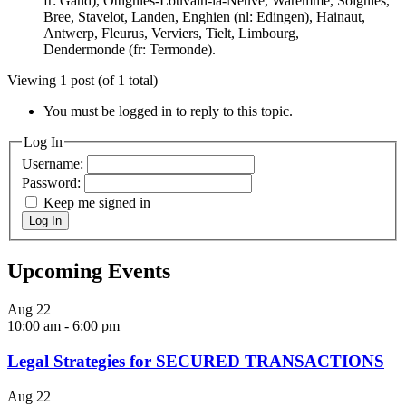
fr: Gand), Ottignies-Louvain-la-Neuve, Waremme, Soignies,
Bree, Stavelot, Landen, Enghien (nl: Edingen), Hainaut,
Antwerp, Fleurus, Verviers, Tielt, Limbourg,
Dendermonde (fr: Termonde).
Viewing 1 post (of 1 total)
You must be logged in to reply to this topic.
Log In
Username:
Password:
Keep me signed in
Log In
Upcoming Events
Aug
22
10:00 am
-
6:00 pm
Legal Strategies for SECURED TRANSACTIONS
Aug
22