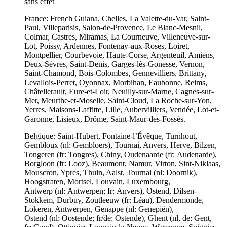
sans effet
France: French Guiana, Chelles, La Valette-du-Var, Saint-
Paul, Villeparisis, Salon-de-Provence, Le Blanc-Mesnil,
Colmar, Castres, Miramas, La Courneuve, Villeneuve-sur-
Lot, Poissy, Ardennes, Fontenay-aux-Roses, Loiret,
Montpellier, Courbevoie, Haute-Corse, Argenteuil, Amiens,
Deux-Sèvres, Saint-Denis, Garges-lès-Gonesse, Vernon,
Saint-Chamond, Bois-Colombes, Gennevilliers, Brittany,
Levallois-Perret, Oyonnax, Morbihan, Eaubonne, Reims,
Châtellerault, Eure-et-Loir, Neuilly-sur-Marne, Cagnes-sur-
Mer, Meurthe-et-Moselle, Saint-Cloud, La Roche-sur-Yon,
Yerres, Maisons-Laffitte, Lille, Aubervilliers, Vendée, Lot-et-
Garonne, Lisieux, Drôme, Saint-Maur-des-Fossés.
Belgique: Saint-Hubert, Fontaine-l’Évêque, Turnhout,
Gembloux (nl: Gembloers), Tournai, Anvers, Herve, Bilzen,
Tongeren (fr: Tongres), Chiny, Oudenaarde (fr: Audenarde),
Borgloon (fr: Looz), Beaumont, Namur, Virton, Sint-Niklaas,
Mouscron, Ypres, Thuin, Aalst, Tournai (nl: Doornik),
Hoogstraten, Mortsel, Louvain, Luxembourg,
Antwerp (nl: Antwerpen; fr: Anvers), Ostend, Dilsen-
Stokkem, Durbuy, Zoutleeuw (fr: Léau), Dendermonde,
Lokeren, Antwerpen, Genappe (nl: Genepiën),
Ostend (nl: Oostende; fr/de: Ostende), Ghent (nl, de: Gent,