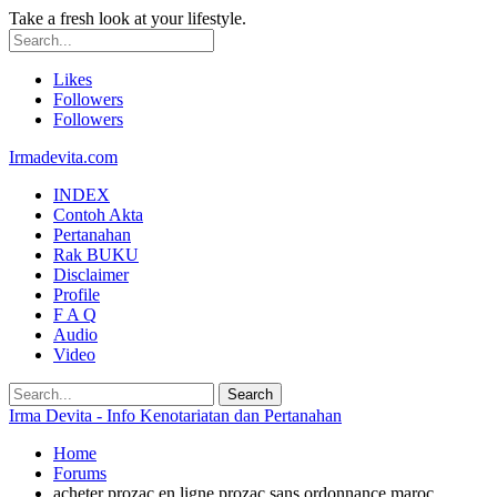
Take a fresh look at your lifestyle.
Likes
Followers
Followers
Irmadevita.com
INDEX
Contoh Akta
Pertanahan
Rak BUKU
Disclaimer
Profile
F A Q
Audio
Video
Irma Devita - Info Kenotariatan dan Pertanahan
Home
Forums
acheter prozac en ligne prozac sans ordonnance maroc