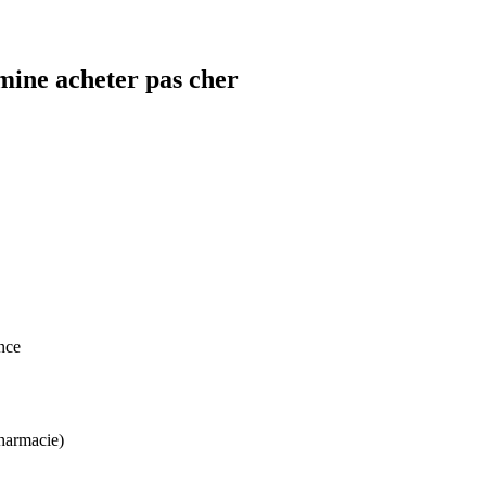
mine acheter pas cher
nce
harmacie)