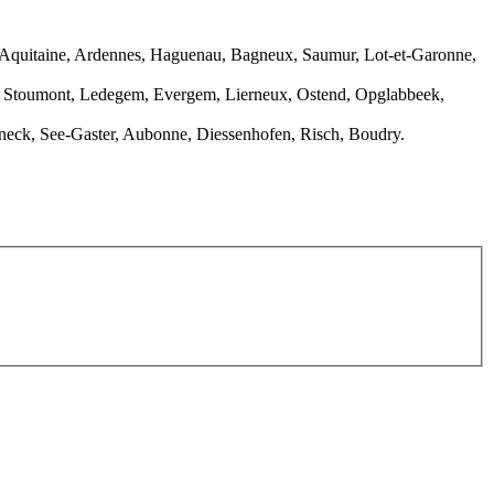
le-Aquitaine, Ardennes, Haguenau, Bagneux, Saumur, Lot-et-Garonne,
en, Stoumont, Ledegem, Evergem, Lierneux, Ostend, Opglabbeek,
eineck, See-Gaster, Aubonne, Diessenhofen, Risch, Boudry.