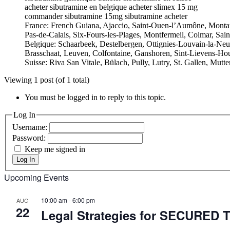
acheter sibutramine en belgique acheter slimex 15 mg
commander sibutramine 15mg sibutramine acheter
France: French Guiana, Ajaccio, Saint-Ouen-l’Aumône, Montaub
Pas-de-Calais, Six-Fours-les-Plages, Montfermeil, Colmar, Saint
Belgique: Schaarbeek, Destelbergen, Ottignies-Louvain-la-Ne
Brasschaat, Leuven, Colfontaine, Ganshoren, Sint-Lievens-H
Suisse: Riva San Vitale, Bülach, Pully, Lutry, St. Gallen, Mu
Viewing 1 post (of 1 total)
You must be logged in to reply to this topic.
Log In
Username:
Password:
Keep me signed in
Log In
Upcoming Events
10:00 am
-
6:00 pm
AUG
22
Legal Strategies for SECURE