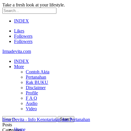
Take a fresh look at your lifestyle.
INDEX
Likes
Followers
Followers
Irmadevita.com
INDEX
More
Contoh Akta
Pertanahan
Rak BUKU
Disclaimer
Profile
F A Q
Audio
Video
Irma Devita - Info Kenotariatan dan Pertanahan
Posts
Home
Categories