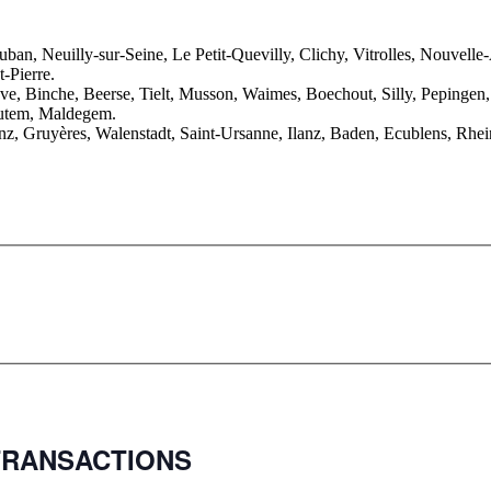
an, Neuilly-sur-Seine, Le Petit-Quevilly, Clichy, Vitrolles, Nouvel
-Pierre.
uve, Binche, Beerse, Tielt, Musson, Waimes, Boechout, Silly, Peping
outem, Maldegem.
ttenz, Gruyères, Walenstadt, Saint-Ursanne, Ilanz, Baden, Ecublens, Rh
D TRANSACTIONS