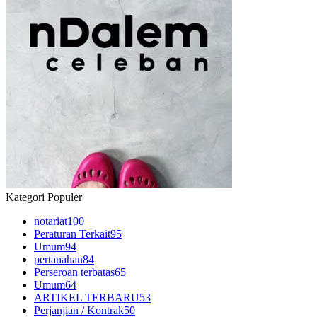
Kategori Populer
notariat
100
Peraturan Terkait
95
Umum
94
pertanahan
84
Perseroan terbatas
65
Umum
64
ARTIKEL TERBARU
53
Perjanjian / Kontrak
50