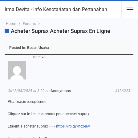
Irma Devita - Info Kenotariatan dan Pertanahan
Home
Forums
Acheter Suprax Acheter Suprax En Ligne
Posted In:
Badan Usaha
Inactive
On12/04/2025 at 3:22 am
Anonymous
#136223
Pharmacie européenne
Cliquez sur le lien ci-dessous pour acheter suprax
Etaient a acheter suprax ==>
https://rb.gy/hcxe6v