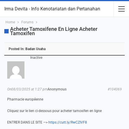
Irma Devita - Info Kenotariatan dan Pertanahan
Home
Forums
Acheter Tamoxifene En Ligne Acheter
Tamoxifen
Posted In:
Badan Usaha
Inactive
On08/03/2025 at 1:27 pm
Anonymous
#104069
Pharmacie européenne
Cliquez sur le lien ci-dessous pour acheter tamoxifen en ligne
ENTRER DANS LE SITE —>
https://cutt.ly/RwCZIVF8