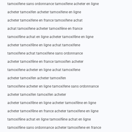
tamoxifene sans ordonnance tamoxifene acheter en ligne
acheter tamoxifen acheter tamoxifene en ligne
acheter tamoxifene en france tamoxifene achat
achat tamoxifene acheter tamoxifène en france
tamoxifène achat en ligne acheter tamoxifène en ligne
acheter tamoxifène en ligne achat tamoxifene
tamoxifene achat tamoxifene sans ordonnance
acheter tamoxifène en france tamoxifen acheter
tamoxifene acheter en ligne achat tamoxifene
acheter tamoxifen acheter tamoxifen
tamoxifene acheter en ligne tamoxifene sans ordonnance
acheter tamoxifen tamoxifen acheter
acheter tamoxifène en ligne acheter tamoxifène en ligne
acheter tamoxifène en france acheter tamoxifene en ligne
tamoxifène achat en ligne tamoxifène achat en ligne
tamoxifène sans ordonnance acheter tamoxifene en france