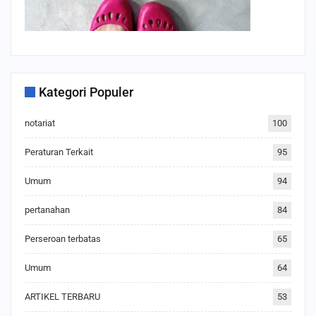
Kategori Populer
notariat
100
Peraturan Terkait
95
Umum
94
pertanahan
84
Perseroan terbatas
65
Umum
64
ARTIKEL TERBARU
53