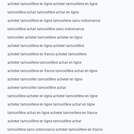
acheter tamoxifène en ligne acheter tamoxifene en ligne
tamoxifène achat tamoxifène achat en ligne
acheter tamoxifène en ligne tamoxifene sans ordonnance
tamoxifène achat tamoxifène sans ordonnance
tamoxifen acheter tamoxifene acheter en ligne
acheter tamoxifene en ligne acheter tamoxifène
acheter tamoxifene en france acheter tamoxifene
acheter tamoxifene tamoxifène achat en ligne
acheter tamoxifene en france tamoxifène achat en ligne
acheter tamoxifen tamoxifène acheter en ligne
acheter tamoxifen tamoxifène achat
tamoxifène acheter en ligne acheter tamoxifène en ligne
acheter tamoxifene en ligne tamoxifène achat en ligne
tamoxifène achat en ligne acheter tamoxifene en france
acheter tamoxifène en ligne tamoxifène achat
tamoxifene sans ordonnance acheter tamoxifene en france