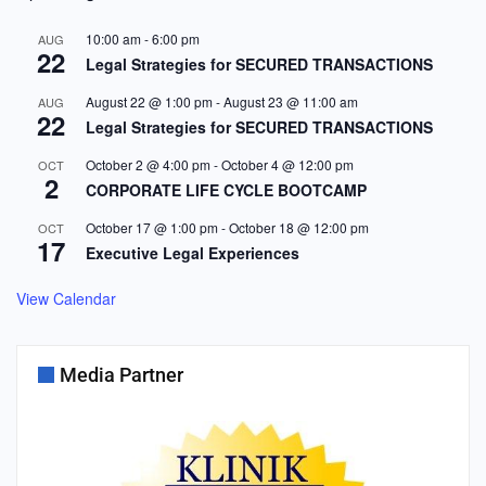
10:00 am
-
6:00 pm
AUG
22
Legal Strategies for SECURED TRANSACTIONS
August 22 @ 1:00 pm
-
August 23 @ 11:00 am
AUG
22
Legal Strategies for SECURED TRANSACTIONS
October 2 @ 4:00 pm
-
October 4 @ 12:00 pm
OCT
2
CORPORATE LIFE CYCLE BOOTCAMP
October 17 @ 1:00 pm
-
October 18 @ 12:00 pm
OCT
17
Executive Legal Experiences
View Calendar
Media Partner