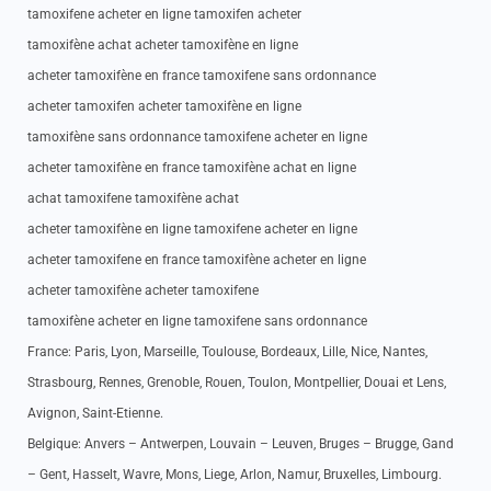
tamoxifene acheter en ligne tamoxifen acheter
tamoxifène achat acheter tamoxifène en ligne
acheter tamoxifène en france tamoxifene sans ordonnance
acheter tamoxifen acheter tamoxifène en ligne
tamoxifène sans ordonnance tamoxifene acheter en ligne
acheter tamoxifène en france tamoxifène achat en ligne
achat tamoxifene tamoxifène achat
acheter tamoxifène en ligne tamoxifene acheter en ligne
acheter tamoxifene en france tamoxifène acheter en ligne
acheter tamoxifène acheter tamoxifene
tamoxifène acheter en ligne tamoxifene sans ordonnance
France: Paris, Lyon, Marseille, Toulouse, Bordeaux, Lille, Nice, Nantes,
Strasbourg, Rennes, Grenoble, Rouen, Toulon, Montpellier, Douai et Lens,
Avignon, Saint-Etienne.
Belgique: Anvers – Antwerpen, Louvain – Leuven, Bruges – Brugge, Gand
– Gent, Hasselt, Wavre, Mons, Liege, Arlon, Namur, Bruxelles, Limbourg.