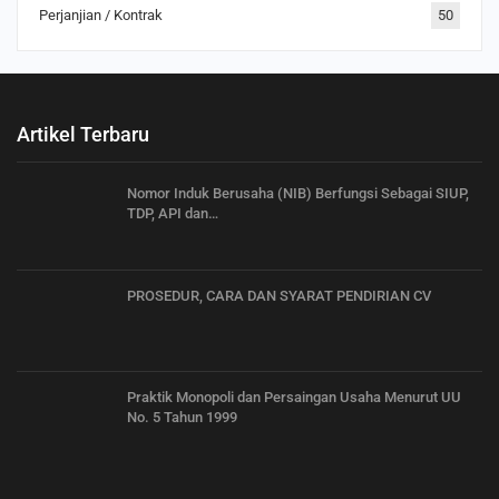
Perjanjian / Kontrak
50
Artikel Terbaru
Nomor Induk Berusaha (NIB) Berfungsi Sebagai SIUP,
TDP, API dan…
PROSEDUR, CARA DAN SYARAT PENDIRIAN CV
Praktik Monopoli dan Persaingan Usaha Menurut UU
No. 5 Tahun 1999