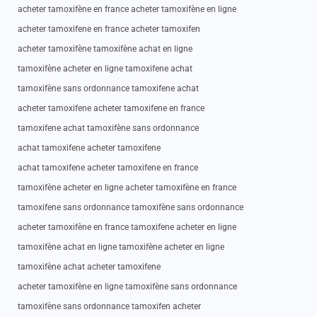
acheter tamoxifène en france acheter tamoxifène en ligne
acheter tamoxifene en france acheter tamoxifen
acheter tamoxifène tamoxifène achat en ligne
tamoxifène acheter en ligne tamoxifene achat
tamoxifène sans ordonnance tamoxifene achat
acheter tamoxifene acheter tamoxifene en france
tamoxifene achat tamoxifène sans ordonnance
achat tamoxifene acheter tamoxifene
achat tamoxifene acheter tamoxifene en france
tamoxifène acheter en ligne acheter tamoxifène en france
tamoxifene sans ordonnance tamoxifène sans ordonnance
acheter tamoxifène en france tamoxifene acheter en ligne
tamoxifène achat en ligne tamoxifène acheter en ligne
tamoxifène achat acheter tamoxifene
acheter tamoxifène en ligne tamoxifène sans ordonnance
tamoxifène sans ordonnance tamoxifen acheter