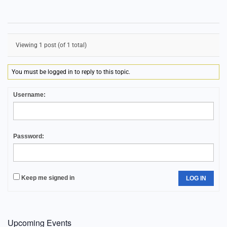
Viewing 1 post (of 1 total)
You must be logged in to reply to this topic.
Username:
Password:
Keep me signed in
LOG IN
Upcoming Events