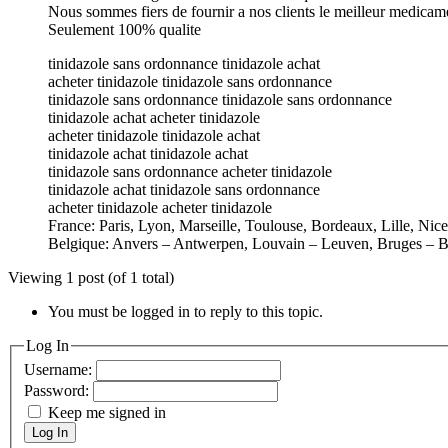
Nous sommes fiers de fournir a nos clients le meilleur medicam
Seulement 100% qualite
tinidazole sans ordonnance tinidazole achat
acheter tinidazole tinidazole sans ordonnance
tinidazole sans ordonnance tinidazole sans ordonnance
tinidazole achat acheter tinidazole
acheter tinidazole tinidazole achat
tinidazole achat tinidazole achat
tinidazole sans ordonnance acheter tinidazole
tinidazole achat tinidazole sans ordonnance
acheter tinidazole acheter tinidazole
France: Paris, Lyon, Marseille, Toulouse, Bordeaux, Lille, Nic
Belgique: Anvers – Antwerpen, Louvain – Leuven, Bruges – B
Viewing 1 post (of 1 total)
You must be logged in to reply to this topic.
Log In
Username:
Password:
Keep me signed in
Log In