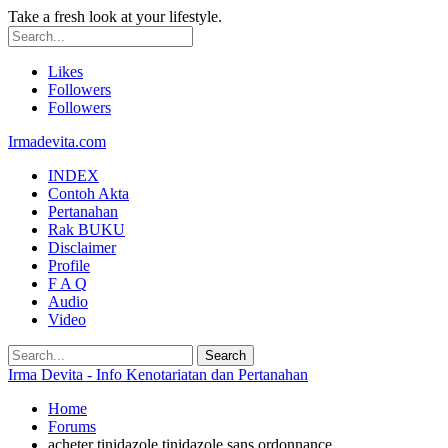
Take a fresh look at your lifestyle.
Likes
Followers
Followers
Irmadevita.com
INDEX
Contoh Akta
Pertanahan
Rak BUKU
Disclaimer
Profile
F A Q
Audio
Video
Irma Devita - Info Kenotariatan dan Pertanahan
Home
Forums
acheter tinidazole tinidazole sans ordonnance