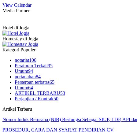
View Calendar
Media Partner
Hotel di Jogja
Homestay di Jogja
Kategori Populer
notariat
100
Peraturan Terkait
95
Umum
94
pertanahan
84
Perseroan terbatas
65
Umum
64
ARTIKEL TERBARU
53
Perjanjian / Kontrak
50
Artikel Terbaru
Nomor Induk Berusaha (NIB) Berfungsi Sebagai SIUP, TDP, API d
PROSEDUR, CARA DAN SYARAT PENDIRIAN CV