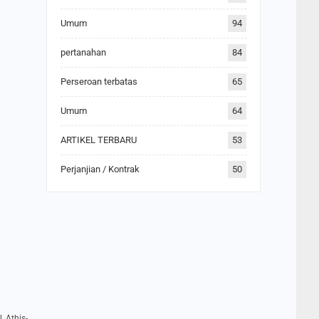
Umum
94
pertanahan
84
Perseroan terbatas
65
Umum
64
ARTIKEL TERBARU
53
Perjanjian / Kontrak
50
, Athis-