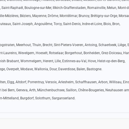
 Saint-Raphaël, Boulogne-sur-Mer, Illkirch-Graffenstaden, Romainville, Melun, Mont-d
ille-Mézières, Béziers, Mayenne, Drôme, Montélimar, Brunoy, Brétigny-sur-Orge, Morsa
Puteaux, Saint-Joseph, Angoulême, Torcy, Saint-Denis, Indre-et-Loire, Blois, Bron,
gstraten, Meerhout, Thuin, Brecht, Sint-Pieters-Voeren, Antoing, Schaerbeek, Liège, 
Sint-Laureins, Wevelgem, Hoeselt, Rotselaar, Borgerhout, Bonheiden, Grez-Doiceau, H
mish Brabant, Wommelgem, Herent, Lille, Estinnes-au-Val, Hove, Heist-op-den-Berg,
ge, Overpelt, Modave, Wallonia, Dour, Daverdisse, Balen, Bastogne.
lten, Elgg, Altdorf, Porrentruy, Versoix, Arlesheim, Schaffhausen, Arbon, Willisau, Ein
uri bei Bern, Geneva, Arth, Münchenbuchsee, Saillon, Chêne-Bougeries, Neuhausen a
ern-Mittelland, Burgdorf, Solothurn, Sarganserland.