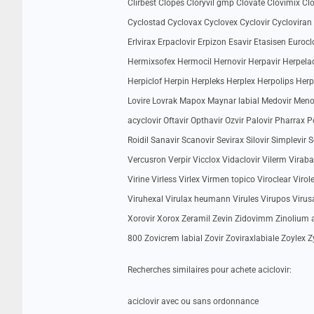
Clirbest Clopes Cloryvil gmp Clovate Clovimix Clo
Cyclostad Cyclovax Cyclovex Cyclovir Cycloviran D
Erlvirax Erpaclovir Erpizon Esavir Etasisen Euroc
Hermixsofex Hermocil Hernovir Herpavir Herpelad
Herpiclof Herpin Herpleks Herplex Herpolips Herpo
Lovire Lovrak Mapox Maynar labial Medovir Meno
acyclovir Oftavir Opthavir Ozvir Palovir Pharrax 
Roidil Sanavir Scanovir Sevirax Silovir Simplevir 
Vercusron Verpir Vicclox Vidaclovir Vilerm Viraban 
Virine Virless Virlex Virmen topico Viroclear Viro
Viruhexal Virulax heumann Virules Virupos Virusan
Xorovir Xorox Zeramil Zevin Zidovimm Zinolium ac
800 Zovicrem labial Zovir Zoviraxlabiale Zoylex Zy
Recherches similaires pour achete aciclovir:
aciclovir avec ou sans ordonnance