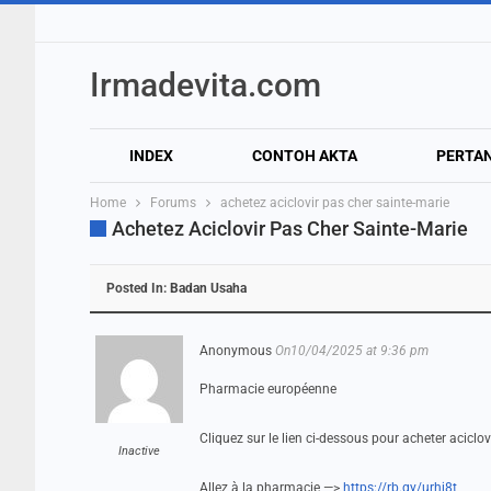
Irmadevita.com
INDEX
CONTOH AKTA
PERTA
Home
Forums
achetez aciclovir pas cher sainte-marie
Achetez Aciclovir Pas Cher Sainte-Marie
Posted In:
Badan Usaha
Anonymous
On10/04/2025 at 9:36 pm
Pharmacie européenne
Cliquez sur le lien ci-dessous pour acheter aciclov
Inactive
Allez à la pharmacie —>
https://rb.gy/urhj8t