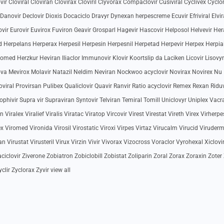
vir Cloviral Cloviran Clovirax Cloviril Clyvorax Compaclovir Cusiviral Cyclivex Cycl
anovir Declovir Dioxis Docaciclo Dravyr Dynexan herpescreme Ecuvir Efriviral Elvir
lovir Eurovir Euvirox Fuviron Geavir Grosparl Hagevir Hascovir Helposol Helvevir He
 Herpelans Herperax Herpesil Herpesin Herpesnil Herpetad Herpevir Herpex Herpia
med Herzkur Heviran Iliaclor Immunovir Klovir Koortslip da Laciken Licovir Lisovyr
va Mevirox Molavir Natazil Neldim Neviran Nockwoo acyclovir Novirax Novirex Nu
Poviral Provirsan Pulibex Qualiclovir Quavir Ranvir Ratio acyclovir Remex Rexan Riduv
Sophivir Supra vir Supraviran Syntovir Telviran Temiral Tomill Uniclovyr Uniplex Vacr
Viralex Viralief Viralis Viratac Viratop Vircovir Virest Virestat Vireth Virex Virherpe
lex Viromed Vironida Virosil Virostatic Viroxi Virpes Virtaz Virucalm Virucid Viruder
 Virustat Virusteril Virux Virzin Vivir Vivorax Vizocross Voraclor Vyrohexal Xiclovi
iclovir Ziverone Zobiatron Zobiclobill Zobistat Zoliparin Zoral Zorax Zoraxin Zoter
clir Zyclorax Zyvir view all