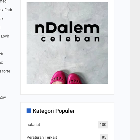
omed
ax Entir
rax
l
 Lovir
ir
ax
s forte
m
r
 Zov
Kategori Populer
notariat
100
Peraturan Terkait
95