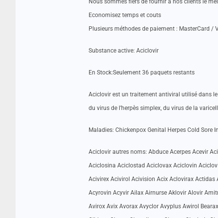
Nous sommes fiers de fournir a nos clients le me
Economisez temps et couts
Plusieurs méthodes de paiement : MasterCard / V
Substance active: Aciclovir
En Stock:Seulement 36 paquets restants
Aciclovir est un traitement antiviral utilisé dans 
du virus de l’herpès simplex, du virus de la varicell
Maladies: Chickenpox Genital Herpes Cold Sore In
Aciclovir autres noms: Abduce Acerpes Acevir Aci
Aciclosina Aciclostad Aciclovax Aciclovin Aciclov
Acivirex Acivirol Acivision Acix Aclovirax Actida
Acyrovin Acyvir Ailax Airnurse Aklovir Alovir Amit
Avirox Avix Avorax Avyclor Avyplus Awirol Bearax Be