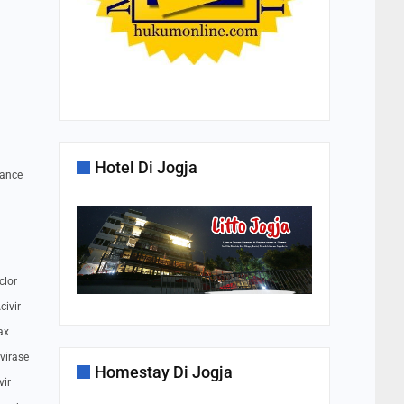
Hotel Di Jogja
sance
clor
civir
ax
Avirase
Homestay Di Jogja
vir