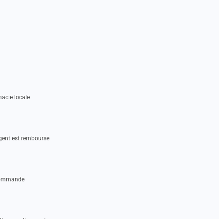
acie locale
rgent est rembourse
 commande