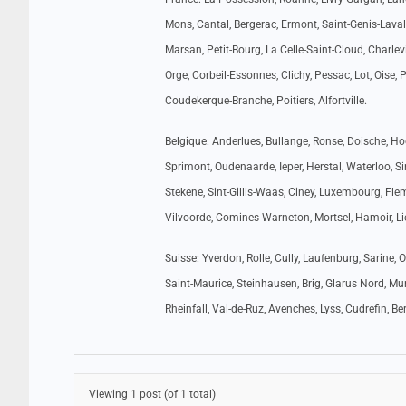
Mons, Cantal, Bergerac, Ermont, Saint-Genis-Laval,
Marsan, Petit-Bourg, La Celle-Saint-Cloud, Charlev
Orge, Corbeil-Essonnes, Clichy, Pessac, Lot, Oise, 
Coudekerque-Branche, Poitiers, Alfortville.
Belgique: Anderlues, Bullange, Ronse, Doische, Hoo
Sprimont, Oudenaarde, Ieper, Herstal, Waterloo, 
Stekene, Sint-Gillis-Waas, Ciney, Luxembourg, Fle
Vilvoorde, Comines-Warneton, Mortsel, Hamoir, Lie
Suisse: Yverdon, Rolle, Cully, Laufenburg, Sarine, O
Saint-Maurice, Steinhausen, Brig, Glarus Nord, M
Rheinfall, Val-de-Ruz, Avenches, Lyss, Cudrefin, B
Viewing 1 post (of 1 total)