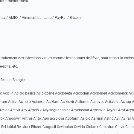
illeur medicament
isa / AMEX / Virement bancaire / PayPal / Bitcoin
le traitement des infections virales comme les boutons de fièvre, pour freiner la crois
e-zona, etc.
fection Shingles
c Aciclin Aciclo basics Aciclobene Aciclobeta Aciclodan Aciclomed Aciclomerck Aci
irum Acifar Aciherp Acihexal Aciklam Aciklovir Acilomin Acirovec Acitab dt Acitop A
s Actios Activir Acy Acyclo v Acycloguanosine Acyclostad Acyclovid Acycril Acyl Acyr
rox Amodivyr Antivir Antix Apo acyclovir Apofarm Asiclo Asiviral Astric Avir Aviral 
l labial Bellvirax Blistex Cargosil Cevinolon Cevirin Ciclavix Cicloviral Citivir Clino