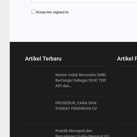
Keep me signed in
Artikel Terbaru
Artikel 
Nomor Induk Berusaha (NIB)
Berfungsi Sebagai SIUP, TDP,
API dan…
PROSEDUR, CARA DAN
SYARAT PENDIRIAN CV
Praktik Monopoli dan
Persaingan Usaha Menurut UU