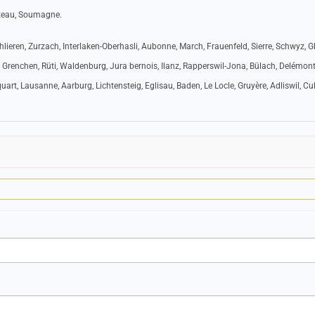
âteau, Soumagne.
lieren, Zurzach, Interlaken-Oberhasli, Aubonne, March, Frauenfeld, Sierre, Schwyz, G
 Grenchen, Rüti, Waldenburg, Jura bernois, Ilanz, Rapperswil-Jona, Bülach, Delémont
art, Lausanne, Aarburg, Lichtensteig, Eglisau, Baden, Le Locle, Gruyère, Adliswil, Cul