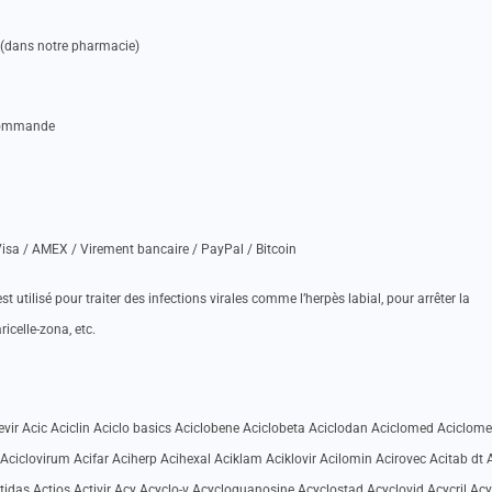
e (dans notre pharmacie)
 commande
isa / AMEX / Virement bancaire / PayPal / Bitcoin
st utilisé pour traiter des infections virales comme l’herpès labial, pour arrêter la
ricelle-zona, etc.
vir Acic Aciclin Aciclo basics Aciclobene Aciclobeta Aciclodan Aciclomed Aciclome
 Aciclovirum Acifar Aciherp Acihexal Aciklam Aciklovir Acilomin Acirovec Acitab dt 
Actidas Actios Activir Acy Acyclo-v Acycloguanosine Acyclostad Acyclovid Acycril Acy