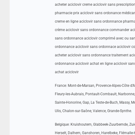
acheter aciclovir creme aciclovir sans prescript
pharmacie prix aciclovir sans ordonance médicam
creme en ligne aciclovir sans ordonnance pharmac
crème aciclovir sans ordonnance commander acic
sans ordonnance aciclovir comprimé avec ou sans
ordonnance aciclovir sans ordonnace aciclovir c
acheter aciclovir sans ordonnance traitement aci
ordonnance aciclovir achat en ligne aciclovir sa
achat aciclovir
France: Mont-de-Marsan, Provence-Alpes-Côte d’Az
Fleury-les-Aubrais, Pontault-Combault, Narbonne, 
Sainte-Honorine, Gap, La Teste-de-Buch, Massy, M
Ulis, Chalon-sur-Saône, Valence, Grande-Synthe.
Belgique: Kruishoutem, Glabbeek-Zuurbemde, Zuien
Herselt, Dalhem, Ganshoren, Harelbeke, Flémalle-