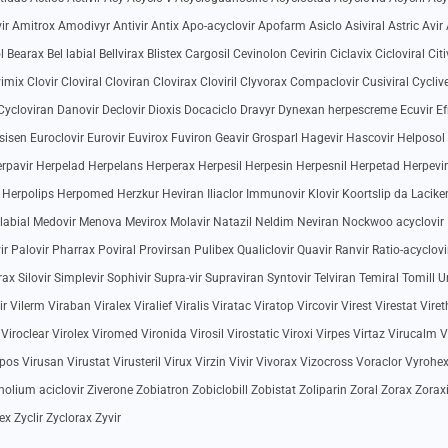
ir Amitrox Amodivyr Antivir Antix Apo-acyclovir Apofarm Asiclo Asiviral Astric Avir 
earax Bel labial Bellvirax Blistex Cargosil Cevinolon Cevirin Ciclavix Cicloviral Citi
imix Clovir Cloviral Cloviran Clovirax Cloviril Clyvorax Compaclovir Cusiviral Cycliv
ycloviran Danovir Declovir Dioxis Docaciclo Dravyr Dynexan herpescreme Ecuvir Efr
tasisen Euroclovir Eurovir Euvirox Fuviron Geavir Grosparl Hagevir Hascovir Helposol
rpavir Herpelad Herpelans Herperax Herpesil Herpesin Herpesnil Herpetad Herpevir
 Herpolips Herpomed Herzkur Heviran Iliaclor Immunovir Klovir Koortslip da Lacike
r labial Medovir Menova Mevirox Molavir Natazil Neldim Neviran Nockwoo acyclovir
r Palovir Pharrax Poviral Provirsan Pulibex Qualiclovir Quavir Ranvir Ratio-acyclovi
x Silovir Simplevir Sophivir Supra-vir Supraviran Syntovir Telviran Temiral Tomill U
Vilerm Viraban Viralex Viralief Viralis Viratac Viratop Vircovir Virest Virestat Viret
 Viroclear Virolex Viromed Vironida Virosil Virostatic Viroxi Virpes Virtaz Virucalm V
s Virusan Virustat Virusteril Virux Virzin Vivir Vivorax Vizocross Voraclor Vyrohe
olium aciclovir Ziverone Zobiatron Zobiclobill Zobistat Zoliparin Zoral Zorax Zorax
x Zyclir Zyclorax Zyvir