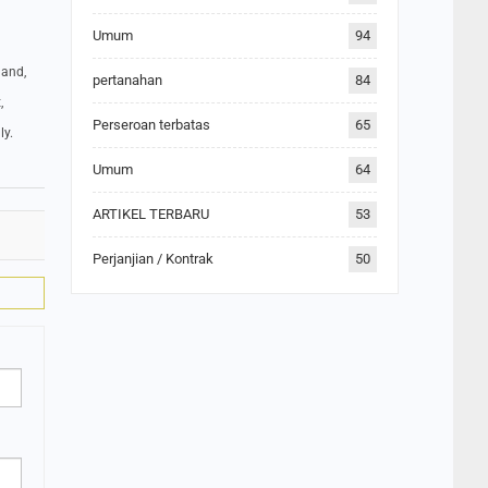
Umum
94
land,
pertanahan
84
,
Perseroan terbatas
65
ly.
Umum
64
ARTIKEL TERBARU
53
Perjanjian / Kontrak
50