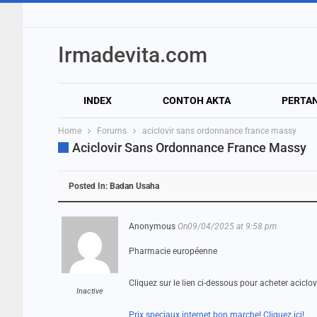
Irmadevita.com
INDEX
CONTOH AKTA
PERTA
Home
Forums
aciclovir sans ordonnance france massy
Aciclovir Sans Ordonnance France Massy
Posted In:
Badan Usaha
Anonymous
On09/04/2025 at 9:58 pm
Pharmacie européenne
Cliquez sur le lien ci-dessous pour acheter acicl
Inactive
Prix speciaux internet bon marche! Cliquez ici!