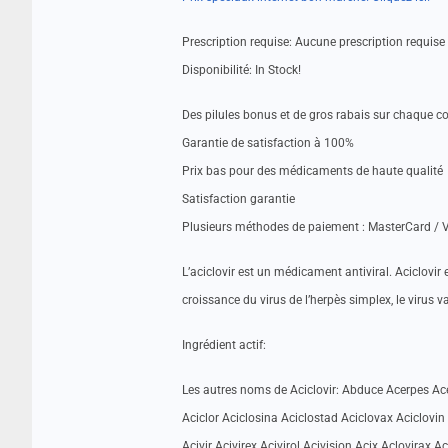
Prescription requise: Aucune prescription requis
Disponibilité: In Stock!
Des pilules bonus et de gros rabais sur chaque
Garantie de satisfaction à 100%
Prix bas pour des médicaments de haute qualité
Satisfaction garantie
Plusieurs méthodes de paiement : MasterCard / V
L’aciclovir est un médicament antiviral. Aciclovir e
croissance du virus de l’herpès simplex, le virus va
Ingrédient actif:
Les autres noms de Aciclovir: Abduce Acerpes Ace
Aciclor Aciclosina Aciclostad Aciclovax Aciclovin
Acivir Acivirex Acivirol Acivision Acix Aclovirax 