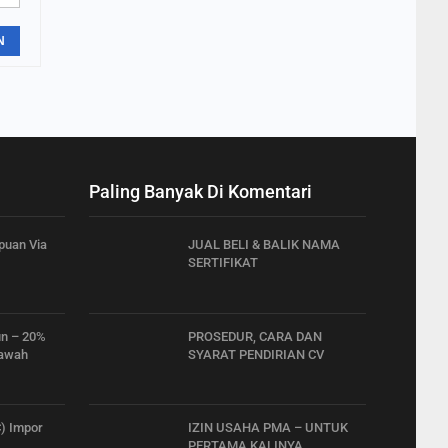
N
Paling Banyak Di Komentari
puan Via
JUAL BELI & BALIK NAMA
SERTIFIKAT
n – 20%
PROSEDUR, CARA DAN
awah
SYARAT PENDIRIAN CV
C) Impor
IZIN USAHA PMA – UNTUK
PERTAMA KALINYA