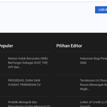
LOG I
Populer
Pilihan Editor
Nomor Induk Berusaha (NIB)
Hukuman Bagi Peni
Berfungsi Sebagai SIUP, TDP,
SMS
API dan…
PROSEDUR, CARA DAN
Terobosan UU Rusu
SYARAT PENDIRIAN CV
Rusun Menengah B
Wajib…
Praktik Monopoli dan
Letter of Credit (L/
Persaingan Usaha Menurut UU
Syariah