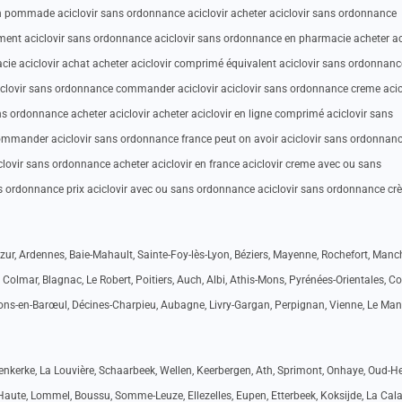
ion pommade aciclovir sans ordonnance aciclovir acheter aciclovir sans ordonnance
ent aciclovir sans ordonnance aciclovir sans ordonnance en pharmacie acheter ac
ie aciclovir achat acheter aciclovir comprimé équivalent aciclovir sans ordonnanc
lovir sans ordonnance commander aciclovir aciclovir sans ordonnance creme acic
 ordonnance acheter aciclovir acheter aciclovir en ligne comprimé aciclovir sans
ommander aciclovir sans ordonnance france peut on avoir aciclovir sans ordonnan
clovir sans ordonnance acheter aciclovir en france aciclovir creme avec ou sans
ns ordonnance prix aciclovir avec ou sans ordonnance aciclovir sans ordonnance c
ur, Ardennes, Baie-Mahault, Sainte-Foy-lès-Lyon, Béziers, Mayenne, Rochefort, Manc
Colmar, Blagnac, Le Robert, Poitiers, Auch, Albi, Athis-Mons, Pyrénées-Orientales, Co
ons-en-Barœul, Décines-Charpieu, Aubagne, Livry-Gargan, Perpignan, Vienne, Le Man
kerke, La Louvière, Schaarbeek, Wellen, Keerbergen, Ath, Sprimont, Onhaye, Oud-He
Haute, Lommel, Boussu, Somme-Leuze, Ellezelles, Eupen, Etterbeek, Koksijde, La Cal