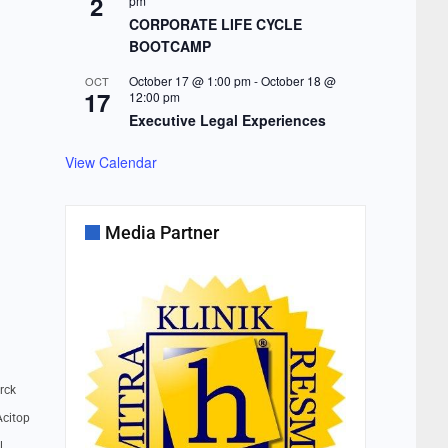
2
pm
CORPORATE LIFE CYCLE
BOOTCAMP
October 17 @ 1:00 pm
-
October 18 @
OCT
17
12:00 pm
Executive Legal Experiences
View Calendar
Media Partner
rck
Acitop
l