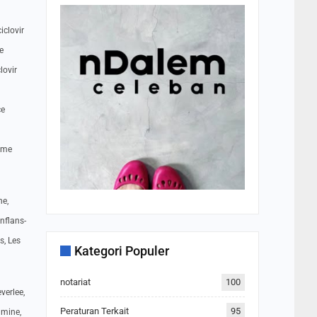
iclovir
e
lovir
ce
rème
he,
nflans-
s, Les
Kategori Populer
notariat
100
verlee,
Peraturan Terkait
95
amine,