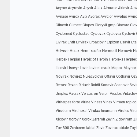
Acyrax Acyrovin Acyvir Ailax Airnurse Aklovir Alov
Avirase Avirox Avix Avorax Avyclor Avyplus Awirol B
Clinovir Clirbest Clopes Cloryvil gmp Clovate Clov
Cyclomed Cyclostad Cyclovax Cyclovex Cyclovir C
Elvirax Entir Erlvirax Erpaclovir Erpizon Esavir E
Helvevir Herax Hermixsofex Hermocil Hernovir He
Herpex Herpial Herpiclof Herpin Herpleks Herplex
Licovir Lisovyr Lovir Lovire Lovrak Mapox Mayna
Novirax Novirex Nu-acyclovir Oftavir Opthavir Ozvi
Remex Rexan Riduvir Roidil Sanavir Scanovir Sevira
Uniplex Vacrax Vercusron Verpir Vicclox Vidaclovir 
Virherpes forte Virine Virless Virlex Virmen topico
Viruderm Viruhexal Virulax heumann Virules Virupo
Xiclovir Xorovir Xorox Zeramil Zevin Zidovimm Zin
Zov 800 Zovicrem labial Zovir Zoviraxlabiale Zoyle