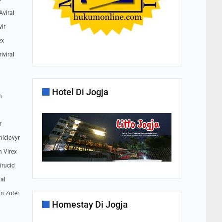
Aviral
vir
ex
iviral
Hotel Di Jogja
n
r
niclovyr
h Virex
irucid
xal
in Zoter
Homestay Di Jogja