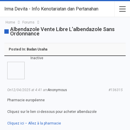
Irma Devita - Info Kenotariatan dan Pertanahan
Home
Forums
Albendazole Vente Libre L’albendazole Sans
Ordonnance
Posted In:
Badan Usaha
Inactive
On12/04/2025 at 4:41 am
Anonymous
#136315
Pharmacie européenne
Cliquez sur le lien ci-dessous pour acheter albendazole
Cliquez ici – Allez à la pharmacie