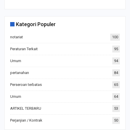
Kategori Populer
notariat
100
Peraturan Terkait
95
Umum
94
pertanahan
84
Perseroan terbatas
65
Umum
64
ARTIKEL TERBARU
53
Perjanjian / Kontrak
50