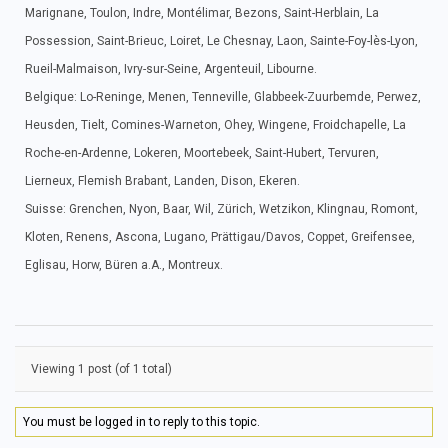
Marignane, Toulon, Indre, Montélimar, Bezons, Saint-Herblain, La
Possession, Saint-Brieuc, Loiret, Le Chesnay, Laon, Sainte-Foy-lès-Lyon,
Rueil-Malmaison, Ivry-sur-Seine, Argenteuil, Libourne.
Belgique: Lo-Reninge, Menen, Tenneville, Glabbeek-Zuurbemde, Perwez,
Heusden, Tielt, Comines-Warneton, Ohey, Wingene, Froidchapelle, La
Roche-en-Ardenne, Lokeren, Moortebeek, Saint-Hubert, Tervuren,
Lierneux, Flemish Brabant, Landen, Dison, Ekeren.
Suisse: Grenchen, Nyon, Baar, Wil, Zürich, Wetzikon, Klingnau, Romont,
Kloten, Renens, Ascona, Lugano, Prättigau/Davos, Coppet, Greifensee,
Eglisau, Horw, Büren a.A., Montreux.
Viewing 1 post (of 1 total)
You must be logged in to reply to this topic.