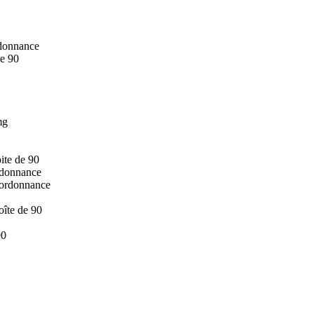
rdonnance
de 90
mg
ite de 90
ordonnance
 ordonnance
oîte de 90
90