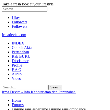
Take a fresh look at your lifestyle.
Likes
Followers
Followers
Irmadevita.com
INDEX
Contoh Akta
Pertanahan
Rak BUKU
Disclaimer
Profile
F A Q
Audio
Video
Irma Devita - Info Kenotariatan dan Pertanahan
Home
Forums
aspirine sans aspartame aspirine sans ordonance