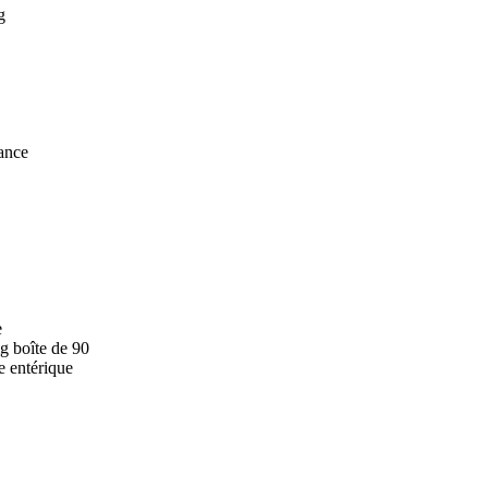
g
ance
e
g boîte de 90
e entérique