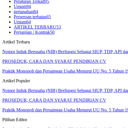
Peraturan Terkait
95
Umum
94
pertanahan
84
Perseroan terbatas
65
Umum
64
ARTIKEL TERBARU
53
Perjanjian / Kontrak
50
Artikel Terbaru
Nomor Induk Berusaha (NIB) Berfungsi Sebagai SIUP, TDP, API d
PROSEDUR, CARA DAN SYARAT PENDIRIAN CV
Praktik Monopoli dan Persaingan Usaha Menurut UU No. 5 Tahun 1
Artikel Populer
Nomor Induk Berusaha (NIB) Berfungsi Sebagai SIUP, TDP, API d
PROSEDUR, CARA DAN SYARAT PENDIRIAN CV
Praktik Monopoli dan Persaingan Usaha Menurut UU No. 5 Tahun 1
Pilihan Editor