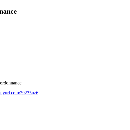
onance
s ordonnance
/tinyurl.com/29235uz6