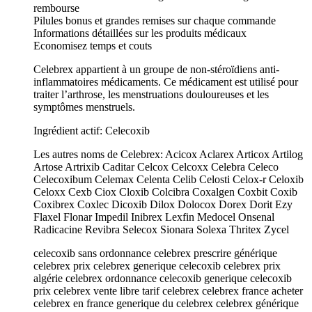
rembourse
Pilules bonus et grandes remises sur chaque commande
Informations détaillées sur les produits médicaux
Economisez temps et couts
Celebrex appartient à un groupe de non-stéroïdiens anti-
inflammatoires médicaments. Ce médicament est utilisé pour
traiter l’arthrose, les menstruations douloureuses et les
symptômes menstruels.
Ingrédient actif: Celecoxib
Les autres noms de Celebrex: Acicox Aclarex Articox Artilog
Artose Artrixib Caditar Celcox Celcoxx Celebra Celeco
Celecoxibum Celemax Celenta Celib Celosti Celox-r Celoxib
Celoxx Cexb Ciox Cloxib Colcibra Coxalgen Coxbit Coxib
Coxibrex Coxlec Dicoxib Dilox Dolocox Dorex Dorit Ezy
Flaxel Flonar Impedil Inibrex Lexfin Medocel Onsenal
Radicacine Revibra Selecox Sionara Solexa Thritex Zycel
celecoxib sans ordonnance celebrex prescrire générique
celebrex prix celebrex generique celecoxib celebrex prix
algérie celebrex ordonnance celecoxib generique celecoxib
prix celebrex vente libre tarif celebrex celebrex france acheter
celebrex en france generique du celebrex celebrex générique