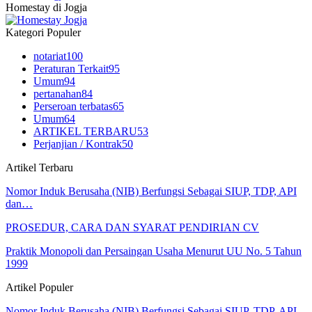
Homestay di Jogja
Kategori Populer
notariat
100
Peraturan Terkait
95
Umum
94
pertanahan
84
Perseroan terbatas
65
Umum
64
ARTIKEL TERBARU
53
Perjanjian / Kontrak
50
Artikel Terbaru
Nomor Induk Berusaha (NIB) Berfungsi Sebagai SIUP, TDP, API
dan…
PROSEDUR, CARA DAN SYARAT PENDIRIAN CV
Praktik Monopoli dan Persaingan Usaha Menurut UU No. 5 Tahun
1999
Artikel Populer
Nomor Induk Berusaha (NIB) Berfungsi Sebagai SIUP, TDP, API