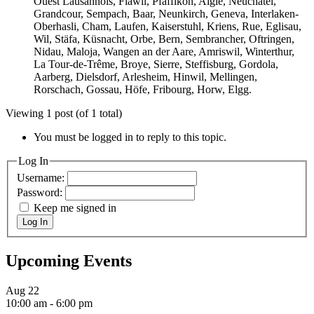
Ouest Lausannois, Flawil, Pfäffikon, Aigle, Neuchâtel,
Grandcour, Sempach, Baar, Neunkirch, Geneva, Interlaken-
Oberhasli, Cham, Laufen, Kaiserstuhl, Kriens, Rue, Eglisau,
Wil, Stäfa, Küsnacht, Orbe, Bern, Sembrancher, Oftringen,
Nidau, Maloja, Wangen an der Aare, Amriswil, Winterthur,
La Tour-de-Trême, Broye, Sierre, Steffisburg, Gordola,
Aarberg, Dielsdorf, Arlesheim, Hinwil, Mellingen,
Rorschach, Gossau, Höfe, Fribourg, Horw, Elgg.
Viewing 1 post (of 1 total)
You must be logged in to reply to this topic.
Log In
Username:
Password:
Keep me signed in
Log In
Upcoming Events
Aug
22
10:00 am
-
6:00 pm