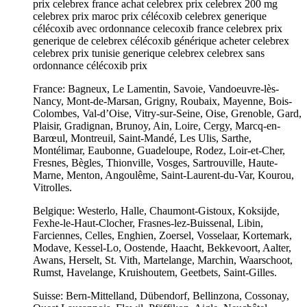
prix celebrex france achat celebrex prix celebrex 200 mg
celebrex prix maroc prix célécoxib celebrex generique
célécoxib avec ordonnance celecoxib france celebrex prix
generique de celebrex célécoxib générique acheter celebrex
celebrex prix tunisie generique celebrex celebrex sans
ordonnance célécoxib prix
France: Bagneux, Le Lamentin, Savoie, Vandoeuvre-lès-
Nancy, Mont-de-Marsan, Grigny, Roubaix, Mayenne, Bois-
Colombes, Val-d’Oise, Vitry-sur-Seine, Oise, Grenoble, Gard,
Plaisir, Gradignan, Brunoy, Ain, Loire, Cergy, Marcq-en-
Barœul, Montreuil, Saint-Mandé, Les Ulis, Sarthe,
Montélimar, Eaubonne, Guadeloupe, Rodez, Loir-et-Cher,
Fresnes, Bègles, Thionville, Vosges, Sartrouville, Haute-
Marne, Menton, Angoulême, Saint-Laurent-du-Var, Kourou,
Vitrolles.
Belgique: Westerlo, Halle, Chaumont-Gistoux, Koksijde,
Fexhe-le-Haut-Clocher, Frasnes-lez-Buissenal, Libin,
Farciennes, Celles, Enghien, Zoersel, Vosselaar, Kortemark,
Modave, Kessel-Lo, Oostende, Haacht, Bekkevoort, Aalter,
Awans, Herselt, St. Vith, Martelange, Marchin, Waarschoot,
Rumst, Havelange, Kruishoutem, Geetbets, Saint-Gilles.
Suisse: Bern-Mittelland, Dübendorf, Bellinzona, Cossonay,