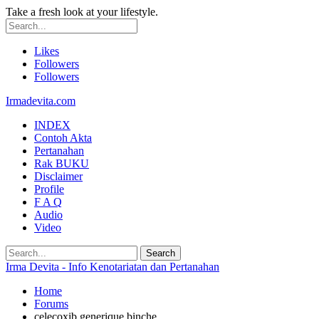
Take a fresh look at your lifestyle.
Likes
Followers
Followers
Irmadevita.com
INDEX
Contoh Akta
Pertanahan
Rak BUKU
Disclaimer
Profile
F A Q
Audio
Video
Irma Devita - Info Kenotariatan dan Pertanahan
Home
Forums
celecoxib generique binche