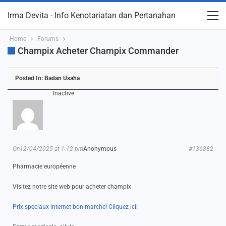
Irma Devita - Info Kenotariatan dan Pertanahan
Home
Forums
Champix Acheter Champix Commander
Posted In:
Badan Usaha
Inactive
On12/04/2025 at 1:12 pm
Anonymous
#136882
Pharmacie européenne
Visitez notre site web pour acheter champix
Prix speciaux internet bon marche! Cliquez ici!