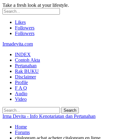
Take a fresh look at your lifestyle.
Likes
Followers
Followers
Irmadevita.com
INDEX
Contoh Akta
Pertanahan
Rak BUKU
Disclaimer
Profile
F A Q
Audio
Video
Irma Devita - Info Kenotariatan dan Pertanahan
Home
Forums
citalopram achat acheter citalopram en ligne