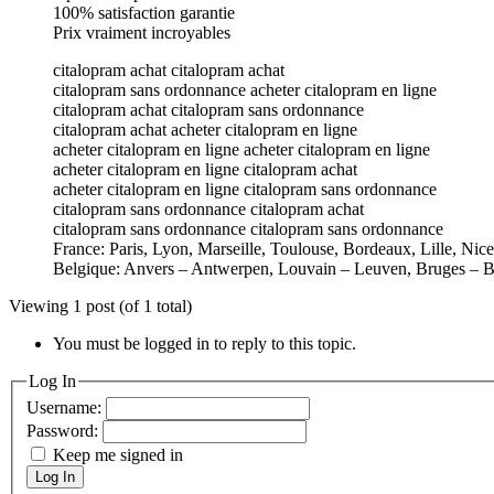
100% satisfaction garantie
Prix vraiment incroyables
citalopram achat citalopram achat
citalopram sans ordonnance acheter citalopram en ligne
citalopram achat citalopram sans ordonnance
citalopram achat acheter citalopram en ligne
acheter citalopram en ligne acheter citalopram en ligne
acheter citalopram en ligne citalopram achat
acheter citalopram en ligne citalopram sans ordonnance
citalopram sans ordonnance citalopram achat
citalopram sans ordonnance citalopram sans ordonnance
France: Paris, Lyon, Marseille, Toulouse, Bordeaux, Lille, Nic
Belgique: Anvers – Antwerpen, Louvain – Leuven, Bruges – B
Viewing 1 post (of 1 total)
You must be logged in to reply to this topic.
Log In
Username:
Password:
Keep me signed in
Log In