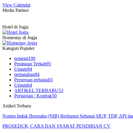
View Calendar
Media Partner
Hotel di Jogja
Homestay di Jogja
Kategori Populer
notariat
100
Peraturan Terkait
95
Umum
94
pertanahan
84
Perseroan terbatas
65
Umum
64
ARTIKEL TERBARU
53
Perjanjian / Kontrak
50
Artikel Terbaru
Nomor Induk Berusaha (NIB) Berfungsi Sebagai SIUP, TDP, API d
PROSEDUR, CARA DAN SYARAT PENDIRIAN CV