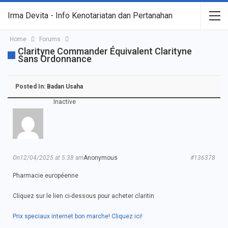
Irma Devita - Info Kenotariatan dan Pertanahan
Home
Forums
Clarityne Commander Équivalent Clarityne
Sans Ordonnance
Posted In:
Badan Usaha
Inactive
On12/04/2025 at 5:38 am
Anonymous
#136378
Pharmacie européenne
Cliquez sur le lien ci-dessous pour acheter claritin
Prix speciaux internet bon marche! Cliquez ici!