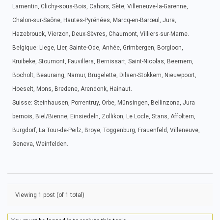
Lamentin, Clichy-sous-Bois, Cahors, Sète, Villeneuve-la-Garenne,
Chalon-sur-Saône, Hautes-Pyrénées, Marcq-en-Barœul, Jura,
Hazebrouck, Vierzon, Deux-Sèvres, Chaumont, Villiers-sur-Marne.
Belgique: Liege, Lier, Sainte-Ode, Anhée, Grimbergen, Borgloon,
Kruibeke, Stoumont, Fauvillers, Bernissart, Saint-Nicolas, Beernem,
Bocholt, Beauraing, Namur, Brugelette, Dilsen-Stokkem, Nieuwpoort,
Hoeselt, Mons, Bredene, Arendonk, Hainaut.
Suisse: Steinhausen, Porrentruy, Orbe, Münsingen, Bellinzona, Jura
bernois, Biel/Bienne, Einsiedeln, Zollikon, Le Locle, Stans, Affoltern,
Burgdorf, La Tour-de-Peilz, Broye, Toggenburg, Frauenfeld, Villeneuve,
Geneva, Weinfelden.
Viewing 1 post (of 1 total)