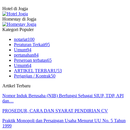
Hotel di Jogja
Homestay di Jogja
Kategori Populer
notariat
100
Peraturan Terkait
95
Umum
94
pertanahan
84
Perseroan terbatas
65
Umum
64
ARTIKEL TERBARU
53
Perjanjian / Kontrak
50
Artikel Terbaru
Nomor Induk Berusaha (NIB) Berfungsi Sebagai SIUP, TDP, API
dan…
PROSEDUR, CARA DAN SYARAT PENDIRIAN CV
Praktik Monopoli dan Persaingan Usaha Menurut UU No. 5 Tahun
1999