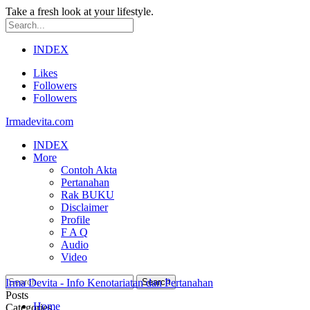
Take a fresh look at your lifestyle.
INDEX
Likes
Followers
Followers
Irmadevita.com
INDEX
More
Contoh Akta
Pertanahan
Rak BUKU
Disclaimer
Profile
F A Q
Audio
Video
Irma Devita - Info Kenotariatan dan Pertanahan
Posts
Home
Categories