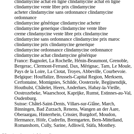
clindamycine achat en ligne clindamycine achat en ligne
clindamycine vente libre prix clindamycine
acheter clindamycine sans ordonnance clindamycine
ordonnance
clindamycine générique clindamycine acheter
clindamycine generique clindamycine vente libre
creme clindamycine vente libre prix clindamycine
clindamycine sans ordonnance clindamycine prix maroc
clindamycine prix clindamycine generique
clindamycine ordonnance clindamycine ordonnance
clindamycine achat clindamycine générique
France: Bagnolet, La Rochelle, Hénin-Beaumont, Grenoble,
Bergerac, Clermont-Ferrand, Dax, Mérignac, Tarn, Le Moule,
Pays de la Loire, La Ciotat, Troyes, Abbeville, Courbevoie.
Belgique: Houffalize, Brussels-Capital Region, Merksem,
Cerfontaine, Momignies, Schilde, Oosterzele, Begijnendijk,
Houthulst, Châtelet, Heers, Anderlues, Habay-la-Vieille,
Oostrozebeke, Waarschoot, Kaprijke, Rumst, Estinnes-au-Val,
Oudenburg.
Suisse: Châtel-Saint-Denis, Villars-sur-Glâne, March,
Binningen, Bad Zurzach, Renens, Wangen an der Aare,
Oberaargau, Hinterrhein, Crissier, Burgdorf, Moudon,
Hermance, Höfe, Cudrefin, Bremgarten, Bern-Mittelland,
Romanshorn, Cully, Sarine, Adliswil, Stäfa, Monthey.