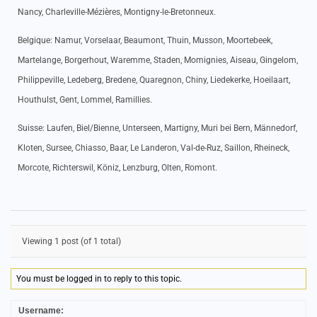
Nancy, Charleville-Mézières, Montigny-le-Bretonneux.
Belgique: Namur, Vorselaar, Beaumont, Thuin, Musson, Moortebeek,
Martelange, Borgerhout, Waremme, Staden, Momignies, Aiseau, Gingelom,
Philippeville, Ledeberg, Bredene, Quaregnon, Chiny, Liedekerke, Hoeilaart,
Houthulst, Gent, Lommel, Ramillies.
Suisse: Laufen, Biel/Bienne, Unterseen, Martigny, Muri bei Bern, Männedorf,
Kloten, Sursee, Chiasso, Baar, Le Landeron, Val-de-Ruz, Saillon, Rheineck,
Morcote, Richterswil, Köniz, Lenzburg, Olten, Romont.
Viewing 1 post (of 1 total)
You must be logged in to reply to this topic.
Username: