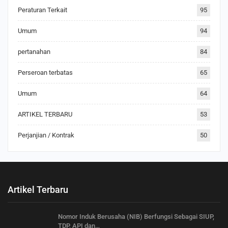
Peraturan Terkait
95
Umum
94
pertanahan
84
Perseroan terbatas
65
Umum
64
ARTIKEL TERBARU
53
Perjanjian / Kontrak
50
Artikel Terbaru
Nomor Induk Berusaha (NIB) Berfungsi Sebagai SIUP,
TDP, API dan…