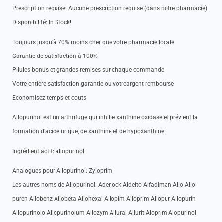
Prescription requise: Aucune prescription requise (dans notre pharmacie)
Disponibilité: In Stock!
Toujours jusqu’à 70% moins cher que votre pharmacie locale
Garantie de satisfaction à 100%
Pilules bonus et grandes remises sur chaque commande
Votre entiere satisfaction garantie ou votreargent rembourse
Economisez temps et couts
Allopurinol est un arthrifuge qui inhibe xanthine oxidase et prévient la
formation d’acide urique, de xanthine et de hypoxanthine.
Ingrédient actif: allopurinol
Analogues pour Allopurinol: Zyloprim
Les autres noms de Allopurinol: Adenock Aideito Alfadiman Allo Allo-
puren Allobenz Allobeta Allohexal Allopim Alloprim Allopur Allopurin
Allopurinolo Allopurinolum Allozym Allural Allurit Aloprim Alopurinol