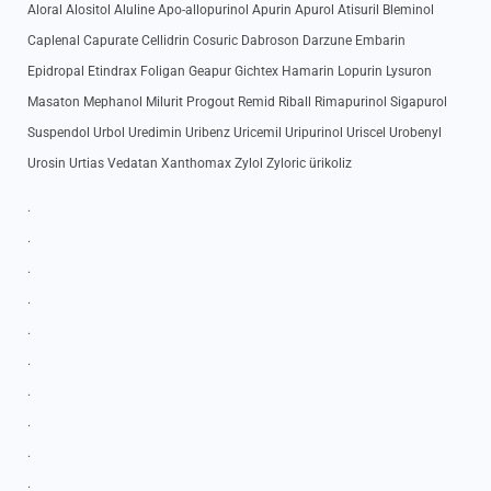
Aloral Alositol Aluline Apo-allopurinol Apurin Apurol Atisuril Bleminol
Caplenal Capurate Cellidrin Cosuric Dabroson Darzune Embarin
Epidropal Etindrax Foligan Geapur Gichtex Hamarin Lopurin Lysuron
Masaton Mephanol Milurit Progout Remid Riball Rimapurinol Sigapurol
Suspendol Urbol Uredimin Uribenz Uricemil Uripurinol Uriscel Urobenyl
Urosin Urtias Vedatan Xanthomax Zylol Zyloric ürikoliz
.
.
.
.
.
.
.
.
.
.