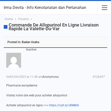
Irma Devita - Info Kenotariatan dan Pertanahan
Home
Forums
Commande De Allopurinol En Ligne Livraison
Rapide La Valette-Du-Var
Posted In:
Badan Usaha
Inactive
On05/04/2025 at 11:48 am
Anonymous
#126697
Pharmacie européenne
Visitez notre site web pour acheter allopurinol
Acheter allopurinol en ligne ==>
https://cutt.ly/v8MIkt6