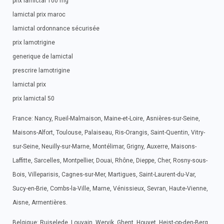
prix lamictal 100 mg
lamictal prix maroc
lamictal ordonnance sécurisée
prix lamotrigine
generique de lamictal
prescrire lamotrigine
lamictal prix
prix lamictal 50
France: Nancy, Rueil-Malmaison, Maine-et-Loire, Asnières-sur-Seine,
Maisons-Alfort, Toulouse, Palaiseau, Ris-Orangis, Saint-Quentin, Vitry-
sur-Seine, Neuilly-sur-Marne, Montélimar, Grigny, Auxerre, Maisons-
Laffitte, Sarcelles, Montpellier, Douai, Rhône, Dieppe, Cher, Rosny-sous-
Bois, Villeparisis, Cagnes-sur-Mer, Martigues, Saint-Laurent-du-Var,
Sucy-en-Brie, Combs-la-Ville, Marne, Vénissieux, Sevran, Haute-Vienne,
Aisne, Armentières.
Belgique: Ruiselede, Louvain, Wervik, Ghent, Houyet, Heist-op-den-Berg,