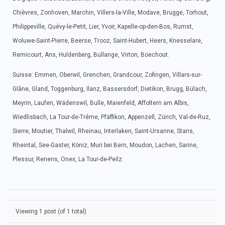
Chièvres, Zonhoven, Marchin, Villers-la-Ville, Modave, Brugge, Torhout,
Philippeville, Quévy-le-Petit, Lier, Yvoir, Kapelle-op-den-Bos, Rumst,
Woluwe-Saint-Pierre, Beerse, Trooz, Saint-Hubert, Heers, Knesselare,
Remicourt, Ans, Huldenberg, Bullange, Virton, Boechout.
Suisse: Emmen, Oberwil, Grenchen, Grandcour, Zofingen, Villars-sur-
Glâne, Gland, Toggenburg, Ilanz, Bassersdorf, Dietikon, Brugg, Bülach,
Meyrin, Laufen, Wädenswil, Bulle, Maienfeld, Affoltern am Albis,
Wiedlisbach, La Tour-de-Trême, Pfäffikon, Appenzell, Zürich, Val-de-Ruz,
Sierre, Moutier, Thalwil, Rheinau, Interlaken, Saint-Ursanne, Stans,
Rheintal, See-Gaster, Köniz, Muri bei Bern, Moudon, Lachen, Sarine,
Plessur, Renens, Onex, La Tour-de-Peilz.
Viewing 1 post (of 1 total)