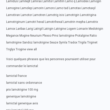
Lamidus Lamilept Lamirax Lamitor Lamitrin Lamo q Lamodex Lamogin
Lamogine Lamolep Lamorin Lamoro Lamo tad Lamotax Lamotaxyl
Lamotiran Lamotor Lamotren Lamotrig isis Lamotrigin Lamotrigina
Lamotriginum Lamotri hexal Lamotrihexal Lamotrin mepha Lamotrix
Lamox Laribax Larig Latrigil Latrigin Latrigine Logem Lomarin Medotrigin
Meganox Mogine Neurium Plexxo Pms lamotrigine Protalgine Ratio
lamotrigine Sandoz lamotrigine Seaze Symla Tradox Trigila Triginet
Triglyx Trogine view all
Voici quelques phrases que les personnes pourraient utiliser pour
commander le lamictal:
lamictal france
lamictal sans ordonnance
prix lamotrigine 100 mg
generique lamotrigine
lamictal generique avis