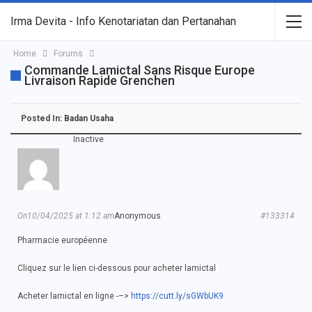
Irma Devita - Info Kenotariatan dan Pertanahan
Home
Forums
Commande Lamictal Sans Risque Europe
Livraison Rapide Grenchen
Posted In:
Badan Usaha
Inactive
On10/04/2025 at 1:12 am
Anonymous
#133314
Pharmacie européenne
Cliquez sur le lien ci-dessous pour acheter lamictal
Acheter lamictal en ligne -–>
https://cutt.ly/sGWbUK9