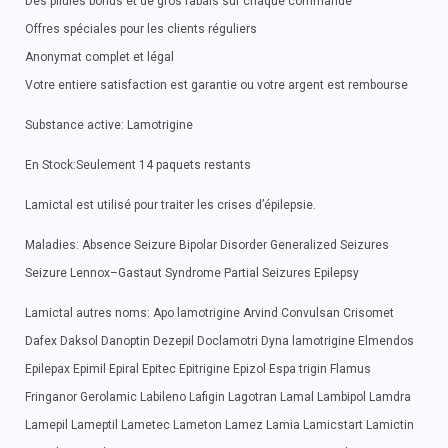
Des pilules bonus et de gros rabais sur chaque commande
Offres spéciales pour les clients réguliers
Anonymat complet et légal
Votre entiere satisfaction est garantie ou votre argent est rembourse
Substance active: Lamotrigine
En Stock:Seulement 14 paquets restants
Lamictal est utilisé pour traiter les crises d’épilepsie.
Maladies: Absence Seizure Bipolar Disorder Generalized Seizures
Seizure Lennox–Gastaut Syndrome Partial Seizures Epilepsy
Lamictal autres noms: Apo lamotrigine Arvind Convulsan Crisomet
Dafex Daksol Danoptin Dezepil Doclamotri Dyna lamotrigine Elmendos
Epilepax Epimil Epiral Epitec Epitrigine Epizol Espa trigin Flamus
Fringanor Gerolamic Labileno Lafigin Lagotran Lamal Lambipol Lamdra
Lamepil Lameptil Lametec Lameton Lamez Lamia Lamicstart Lamictin