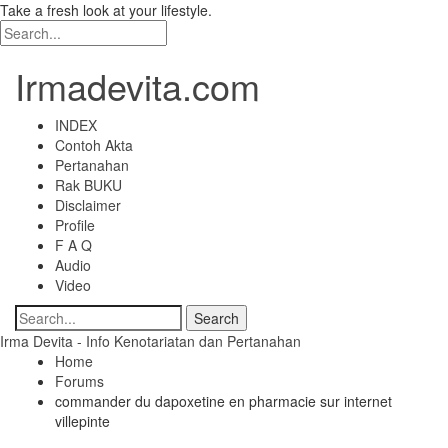
Take a fresh look at your lifestyle.
Irmadevita.com
INDEX
Contoh Akta
Pertanahan
Rak BUKU
Disclaimer
Profile
F A Q
Audio
Video
Irma Devita - Info Kenotariatan dan Pertanahan
Home
Forums
commander du dapoxetine en pharmacie sur internet
villepinte