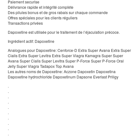
Paiement securise
Délivrance rapide et intégrité complète
Des pilules bonus et de gros rabais sur chaque commande
Offres spéciales pour les clients réguliers
Transactions privées
Dapoxetine est utilisée pour le traitement de l’éjaculation précoce.
Ingrédient actif: Dapoxetine
Analogues pour Dapoxetine: Cenforce-D Extra Super Avana Extra Super
Cialis Extra Super Levitra Extra Super Viagra Kamagra Super Super
Avana Super Cialis Super Levitra Super P-Force Super P-Force Oral
Jelly Super Viagra Tadapox Top Avana
Les autres noms de Dapoxetine: Aczone Dapoxetin Dapoxetina
Dapoxetine hydrochloride Dapoxetinum Dapsone Everlast Priligy
.
.
.
.
.
.
.
.
.
.
.