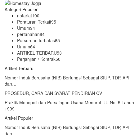
Kategori Populer
notariat
100
Peraturan Terkait
95
Umum
94
pertanahan
84
Perseroan terbatas
65
Umum
64
ARTIKEL TERBARU
53
Perjanjian / Kontrak
50
Artikel Terbaru
Nomor Induk Berusaha (NIB) Berfungsi Sebagai SIUP, TDP, API
dan…
PROSEDUR, CARA DAN SYARAT PENDIRIAN CV
Praktik Monopoli dan Persaingan Usaha Menurut UU No. 5 Tahun
1999
Artikel Populer
Nomor Induk Berusaha (NIB) Berfungsi Sebagai SIUP, TDP, API
dan…