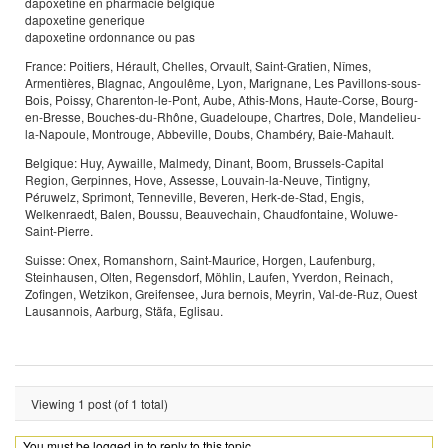
dapoxetine en pharmacie belgique
dapoxetine generique
dapoxetine ordonnance ou pas
France: Poitiers, Hérault, Chelles, Orvault, Saint-Gratien, Nîmes,
Armentières, Blagnac, Angoulême, Lyon, Marignane, Les Pavillons-sous-
Bois, Poissy, Charenton-le-Pont, Aube, Athis-Mons, Haute-Corse, Bourg-
en-Bresse, Bouches-du-Rhône, Guadeloupe, Chartres, Dole, Mandelieu-
la-Napoule, Montrouge, Abbeville, Doubs, Chambéry, Baie-Mahault.
Belgique: Huy, Aywaille, Malmedy, Dinant, Boom, Brussels-Capital
Region, Gerpinnes, Hove, Assesse, Louvain-la-Neuve, Tintigny,
Péruwelz, Sprimont, Tenneville, Beveren, Herk-de-Stad, Engis,
Welkenraedt, Balen, Boussu, Beauvechain, Chaudfontaine, Woluwe-
Saint-Pierre.
Suisse: Onex, Romanshorn, Saint-Maurice, Horgen, Laufenburg,
Steinhausen, Olten, Regensdorf, Möhlin, Laufen, Yverdon, Reinach,
Zofingen, Wetzikon, Greifensee, Jura bernois, Meyrin, Val-de-Ruz, Ouest
Lausannois, Aarburg, Stäfa, Eglisau.
Viewing 1 post (of 1 total)
You must be logged in to reply to this topic.