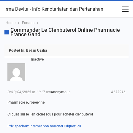
Irma Devita - Info Kenotariatan dan Pertanahan
Home
Forums
Commander Le Clenbuterol Online Pharmacie
France Gand
Posted In:
Badan Usaha
Inactive
On10/04/2025 at 11:17 am
Anonymous
#133916
Pharmacie européenne
Cliquez sur le lien ci-dessous pour acheter clenbuterol
Prix speciaux internet bon marche! Cliquez ici!