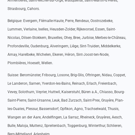
Armentières, Saint-Michel-sur-Orge, Wasquehal, Saint-Martin-d’Hères,
Strasbourg, Cahors.
Belgique: Evergem, Flémalle-Haute, Perre, Rendeux, Oostrozebeke,
Lummen, Verlaine, Ixelles, Heusden-Zolder, Rijkevorsel, Essen, Saint-
Nicolas, Dilsen-Stokkem, Bruxelles, Ohey, Bree, Jurbise, Merbes-le-Château,
Profondeville, Oudenburg, Alveringem, Liège, Sint-Truiden, Middelkerke,
Amay, Harelbeke, Wichelen, Ekeren, Héron, Sint-Joost-ten-Node,
Plombières, Hoeselt, Wellen.
Suisse: Beromünster, Fribourg, Losone, Brig-Glis, Oftringen, Nidau, Coppet,
Le Landeron, Sarnen, Yverdon-les-Bains, Reinach, Erlach, Freienbach,
Vevey, Solothurn, Veyrier, Huttwil, Kaiserstuhl, Büren a.A., Chiasso, Bourg-
Saint-Pierre, Saint-Ursanne, Leuk, Bad Zurzach, Saint-Prex, Gruyère, Plan-
les-Ouates, Plessur, Bassersdorf, Opfikon, Agno, Trachselwald, Thusis,
Wangen an der Aare, Andelfingen, La Sarraz, Rheineck, Gruyères, Aesch,
Bulle, Maloja, Muttenz, Spreitenbach, Toggenburg, Winterthur, Schlieren,
Bern-Mittelland, Arlesheim.