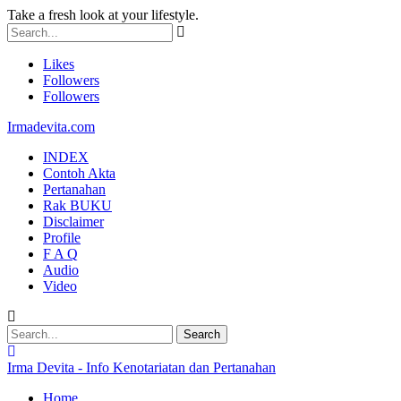
Take a fresh look at your lifestyle.
Likes
Followers
Followers
Irmadevita.com
INDEX
Contoh Akta
Pertanahan
Rak BUKU
Disclaimer
Profile
F A Q
Audio
Video
Irma Devita - Info Kenotariatan dan Pertanahan
Home