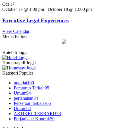
Oct
17
October 17 @ 1:00 pm
-
October 18 @ 12:00 pm
Executive Legal Experiences
View Calendar
Media Partner
Hotel di Jogja
Homestay di Jogja
Kategori Populer
notariat
100
Peraturan Terkait
95
Umum
94
pertanahan
84
Perseroan terbatas
65
Umum
64
ARTIKEL TERBARU
53
Perjanjian / Kontrak
50