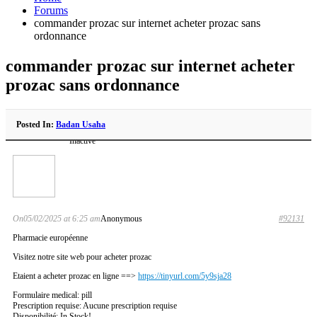
Forums
commander prozac sur internet acheter prozac sans
ordonnance
commander prozac sur internet acheter
prozac sans ordonnance
Posted In:
Badan Usaha
Inactive
On05/02/2025 at 6:25 am
Anonymous
#92131
Pharmacie européenne
Visitez notre site web pour acheter prozac
Etaient a acheter prozac en ligne ==>
https://tinyurl.com/5y9sja28
Formulaire medical: pill
Prescription requise: Aucune prescription requise
Disponibilité: In Stock!