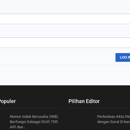
LOG I
Populer
Pilihan Editor
Nomor Induk Berusaha (NIB)
Perbedaan Akta Ote
Berfungsi Sebagai SIUP, TDP,
dengan Surat Di ba
API dan…