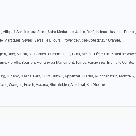
, Villejuif, Asnières-sur-Seine, Saint-Médard-en-Jalles, Rezé, Lisieux, Hauts-de-France
ge, Martigues, Sèvres, Versailles, Tours, Provence-Alpes-Côte d’Azur, Orange.
em, Ohey, Virton, Sint-Genesius-Rode, Engis, Genk, Menen, Liège, Sint-Katelijne-Waver
arne, Floreffe, Bouillon, Morlanwelz-Mariemont, Temse, Farciennes, Braine-le-Comte.
g, Lugano, Biasca, Bern, Cully, Huttwil, Appenzell, Glarus, Münchenstein, Montreux,
lâne, Wangen, Erlach, Ascona, Rheinfelden, Allschwil, Biel/Bienne.