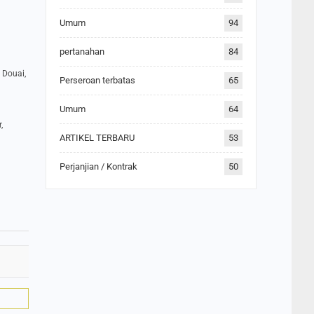
Umum
94
pertanahan
84
, Douai,
Perseroan terbatas
65
Umum
64
,
ARTIKEL TERBARU
53
Perjanjian / Kontrak
50