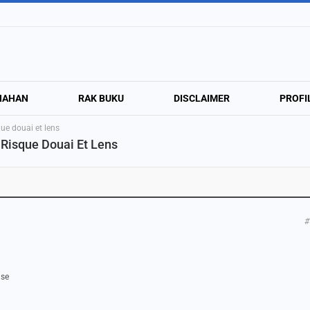
NAHAN
RAK BUKU
DISCLAIMER
PROFI
e douai et lens
Risque Douai Et Lens
#
use