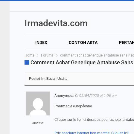
Irmadevita.com
INDEX
CONTOH AKTA
PERTA
Home
Forums
comment achat generique antabuse sans risqu
Comment Achat Generique Antabuse Sans 
Posted In:
Badan Usaha
Anonymous
On06/04/2025 at 1:06 am
Pharmacie européenne
Cliquez sur le lien ci-dessous pour acheter antab
Inactive
Prix speciaux internet bon marche! Cliquez ici!