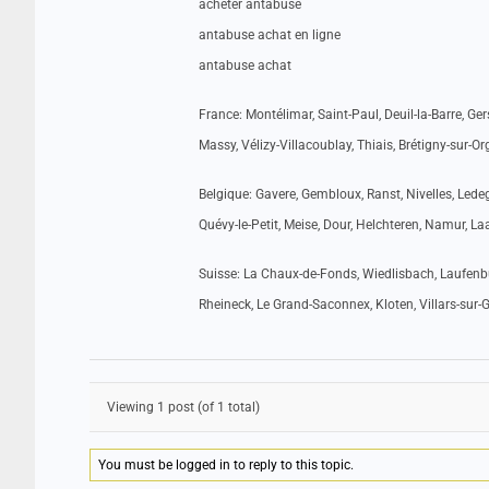
acheter antabuse
antabuse achat en ligne
antabuse achat
France: Montélimar, Saint-Paul, Deuil-la-Barre, Gers
Massy, Vélizy-Villacoublay, Thiais, Brétigny-sur-Or
Belgique: Gavere, Gembloux, Ranst, Nivelles, Ledeg
Quévy-le-Petit, Meise, Dour, Helchteren, Namur, La
Suisse: La Chaux-de-Fonds, Wiedlisbach, Laufenbur
Rheineck, Le Grand-Saconnex, Kloten, Villars-sur-G
Viewing 1 post (of 1 total)
You must be logged in to reply to this topic.